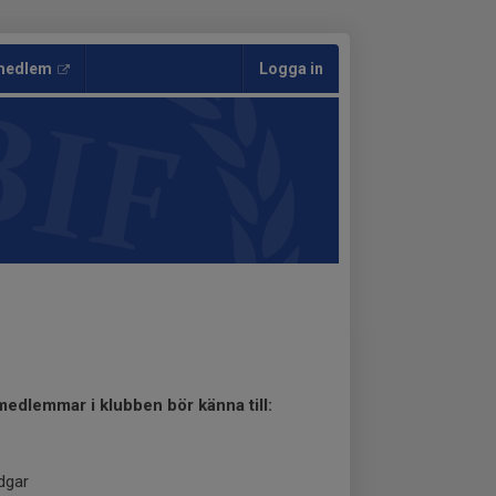
 medlem
Logga in
medlemmar i klubben bör känna till:
dgar