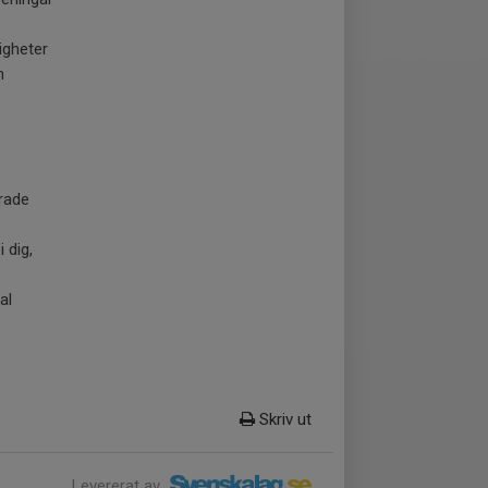
tigheter
n
erade
 dig,
al
Skriv ut
Levererat av