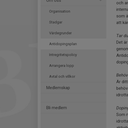
Om oss
och a
intern
Organisation
som är
Stadgar
att kä
Värdegrunder
Tar d
Det är
Antidopingsplan
genom 
Intregritetspolicy
Antido
dopin
Arrangera lopp
Behöv
Avtal och villkor
Är dit
Medlemskap
behöva
idrott
Bli medlem
Doping
Som me
idrott
aktivi