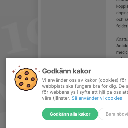
koppla
doping
och sk
folder
Kostti
Antido
medici
och ka
innehå
Godkänn kakor
tar du
rekom
Vi använder oss av kakor (cookies) för 
filmer,
webbplats ska fungera bra för dig. De
för webbanalys i syfte att hjälpa oss at
våra tjänster.
Så använder vi cookies
Godkänn alla kakor
Bara nödv
Tjäna pengar till föreningen