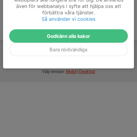
även för webbanalys i syfte att hjälpa oss att
förbättra våra tjänster.
Så använder vi cookies
Godkänn alla kakor
Bara nödvändiga
För
smarta
idrottsföreningar
Välj version:
Mobil
|
Desktop