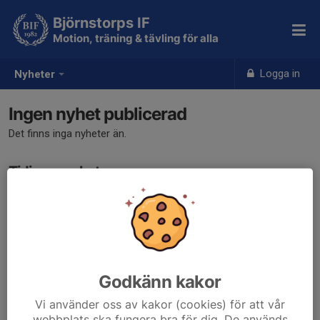
Björnstorps IF
Motion, träning & tävling för alla
Logga in
Nyheter
Ingen nyhet publicerad
Det finns inga nyheter än.
Tidigare nyheter
Det finns inga tidigare nyheter
Godkänn kakor
Vi använder oss av kakor (cookies) för att vår
webbplats ska fungera bra för dig. De används