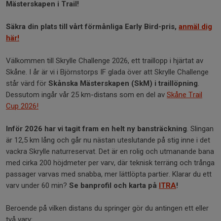
Mästerskapen i Trail!
Säkra din plats till vårt förmånliga Early Bird-pris,
anmäl dig
här!
Välkommen till Skrylle Challenge 2026, ett traillopp i hjärtat av
Skåne. I år är vi i Björnstorps IF glada över att Skrylle Challenge
står värd för
Skånska Mästerskapen (SkM) i traillöpning
.
Dessutom ingår vår 25 km-distans som en del av
Skåne Trail
Cup 2026!
Inför 2026 har vi tagit fram en helt ny bansträckning
. Slingan
är 12,5 km lång och går nu nästan uteslutande på stig inne i det
vackra Skrylle naturreservat. Det är en rolig och utmanande bana
med cirka 200 höjdmeter per varv, där teknisk terräng och trånga
passager varvas med snabba, mer lättlöpta partier. Klarar du ett
varv under 60 min?
Se banprofil och karta på
ITRA
!
Beroende på vilken distans du springer gör du antingen ett eller
två varv: