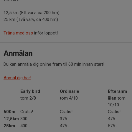
12,5 km (Ett varv, ca 200 hm)
25 km (Två varv, ca 400 hm)
Träna med oss
inför loppet!
Anmälan
Du kan anmäla dig online fram till 60 min innan start!
Anmäl dig här!
Early bird
Ordinarie
Efteranm
tom 2/8
tom 4/10
älan
tom
10/10
600m
Gratis!
Gratis!
Gratis!
12,5km
300:-
375:-
475:-
25km
400:-
475:-
575:-