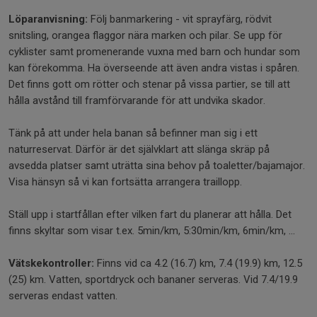
Löparanvisning:
Följ banmarkering - vit sprayfärg, rödvit
snitsling, orangea flaggor nära marken och pilar. Se upp för
cyklister samt promenerande vuxna med barn och hundar som
kan förekomma. Ha överseende att även andra vistas i spåren.
Det finns gott om rötter och stenar på vissa partier, se till att
hålla avstånd till framförvarande för att undvika skador.
Tänk på att under hela banan så befinner man sig i ett
naturreservat. Därför är det självklart att slänga skräp på
avsedda platser samt uträtta sina behov på toaletter/bajamajor.
Visa hänsyn så vi kan fortsätta arrangera traillopp.
Ställ upp i startfållan efter vilken fart du planerar att hålla. Det
finns skyltar som visar t.ex. 5min/km, 5:30min/km, 6min/km, ...
Vätskekontroller:
Finns vid ca 4.2 (16.7) km, 7.4 (19.9) km, 12.5
(25) km. Vatten, sportdryck och bananer serveras. Vid 7.4/19.9
serveras endast vatten.