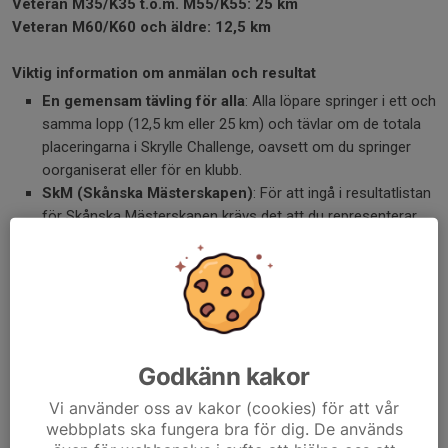
Veteran M35/K35 t.o.m. M55/K55: 25 km
Veteran M60/K60 och äldre: 12,5 km
Viktig information om anmälan och resultat
En gemensam tävling för alla
: Alla löpare springer i ett och
samma lopp (12,5 km eller 25 km) och tävlar om de totala
placeringarna i Skrylle Challenge, oavsett om du springer
oorganiserat eller för en klubb.
SkM (Skånska Mästerskapen)
: För att ingå i resultatlistan
för Skånska Mästerskapen krävs det att du representerar
en skånsk förening som är ansluten till Svenska
Friidrottsförbundet (SFIF).
Skånes Trail Cup (Endast 25 km)
: För att delta och samla
poäng i Skånes Trail Cup gäller samma krav på att
representera en skånsk SFIF-ansluten förening. Observera
att Trail Cupen enbart gäller för 25 km-distansen.
Godkänn kakor
Viktig information: Tidsgräns för 25 km
Vi använder oss av kakor (cookies) för att vår
webbplats ska fungera bra för dig. De används