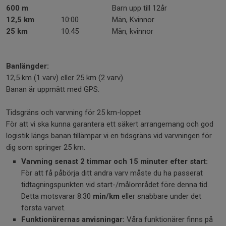
600 m
Barn upp till 12år
12,5 km
10:00
Män, Kvinnor
25 km
10:45
Män, kvinnor
Banlängder:
12,5 km (1 varv) eller 25 km (2 varv).
Banan är uppmätt med GPS.
Tidsgräns och varvning för 25 km-loppet
För att vi ska kunna garantera ett säkert arrangemang och god
logistik längs banan tillämpar vi en tidsgräns vid varvningen för
dig som springer 25 km.
Varvning senast 2 timmar och 15 minuter efter start:
För att få påbörja ditt andra varv måste du ha passerat
tidtagningspunkten vid start-/målområdet före denna tid.
Detta motsvarar 8:30
min/km
eller snabbare under det
första varvet.
Funktionärernas anvisningar:
Våra funktionärer finns på