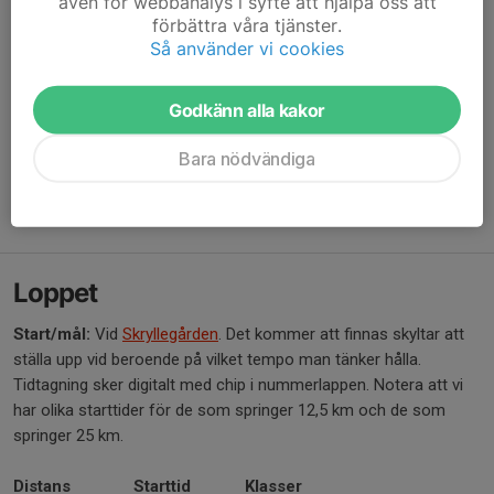
även för webbanalys i syfte att hjälpa oss att
För att vi ska kunna garantera ett säkert arrangemang tillämpar
förbättra våra tjänster.
vi en tidsgräns vid första varvet:
Så använder vi cookies
Passering 12,5 km:
Du måste ha passerat målområdet för
varvning senast 2 timmar och 15 minuter efter start.
Godkänn alla kakor
Tempo:
Detta motsvarar ett tempo på ca
8:30 min/km.
Vid sen ankomst:
Löpare som når varvningen efter kl.
Bara nödvändiga
12:15 får inte påbörja det andra varvet. Du dirigeras då in i
målfållan och får din sluttid registrerad som fullföljd på 12,5
km.
Loppet
Start/mål:
Vid
Skryllegården
. Det kommer att finnas skyltar att
ställa upp vid beroende på vilket tempo man tänker hålla.
Tidtagning sker digitalt med chip i nummerlappen. Notera att vi
har olika starttider för de som springer 12,5 km och de som
springer 25 km.
Distans
Starttid
Klasser