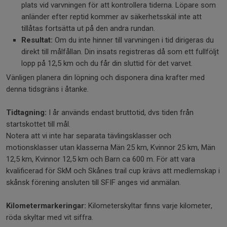
plats vid varvningen för att kontrollera tiderna. Löpare som
anländer efter reptid kommer av säkerhetsskäl inte att
tillåtas fortsätta ut på den andra rundan.
Resultat:
Om du inte hinner till varvningen i tid dirigeras du
direkt till målfållan. Din insats registreras då som ett fullföljt
lopp på 12,5 km och du får din sluttid för det varvet.
Vänligen planera din löpning och disponera dina krafter med
denna tidsgräns i åtanke.
Tidtagning:
I år används endast bruttotid, dvs tiden från
startskottet till mål.
Notera att vi inte har separata tävlingsklasser och
motionsklasser utan klasserna Män 25 km, Kvinnor 25 km, Män
12,5 km, Kvinnor 12,5 km och Barn ca 600 m. För att vara
kvalificerad för SkM och Skånes trail cup krävs att medlemskap i
skånsk förening ansluten till SFIF anges vid anmälan.
Kilometermarkeringar:
Kilometerskyltar finns varje kilometer,
röda skyltar med vit siffra.