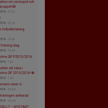
ation om seriespel och
ruppehåll
2016 -
27 jul
d
2016 -
23 jul
 fotbollsträning
2016 -
16 jul
d träning idag
2016 -
15 jul
holms GIF P2015/2016
2016 -
7 jul
sätter att växa i
holms GIF 2015/2016! ⚽
2016 -
1 jul
mmans växer vi.
2016 -
24 jun
 träningen avklarad.
2016 -
22 jun
ICIELLT – NYSTART