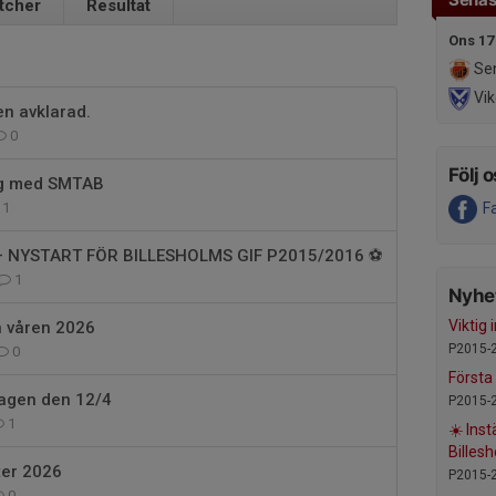
tcher
Resultat
Ons 17
Sen
Vik
en avklarad.
0
Följ o
ng med SMTAB
1
F
 – NYSTART FÖR BILLESHOLMS GIF P2015/2016 ⚽
1
Nyhet
Viktig
n våren 2026
P2015-
0
Första
agen den 12/4
P2015-
1
☀️ Inst
Billes
er 2026
P2015-
0