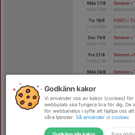
Mån 17/8
Seniorer
»
18:00-19:30
Billesholms 
Tis 18/8
P2021
»
Tr
17:15-18:00
Billesholm gi
Ons 19/8
Seniorer
»
18:00-19:30
Billesholms 
Fre 21/8
Seniorer
»
19:00-21:00
Kullaparken 
Mån 24/8
Seniorer
»
18:00-19:30
Billesholms 
Godkänn kakor
Mån 24/8
P2015-201
18:00-19:30
Billesholms 
Vi använder oss av kakor (cookies) för 
webbplats ska fungera bra för dig. De
Hela kalendern
för webbanalys i syfte att hjälpa oss att
våra tjänster.
Så använder vi cookies
Godkänn alla kakor
Bara nödv