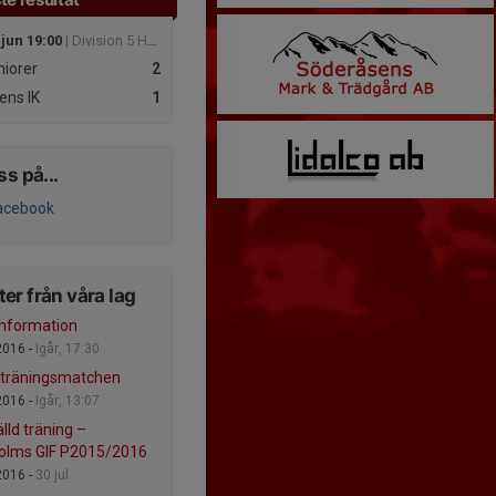
 jun 19:00
| Division 5 Herr Nordvästra Skåne
iorer
2
ens IK
1
ss på...
acebook
er från våra lag
 information
2016 -
Igår, 17:30
 träningsmatchen
2016 -
Igår, 13:07
älld träning –
holms GIF P2015/2016
2016 -
30 jul