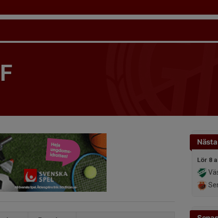
IF
Nästa
Lör 8 
Väs
Sen
Senas