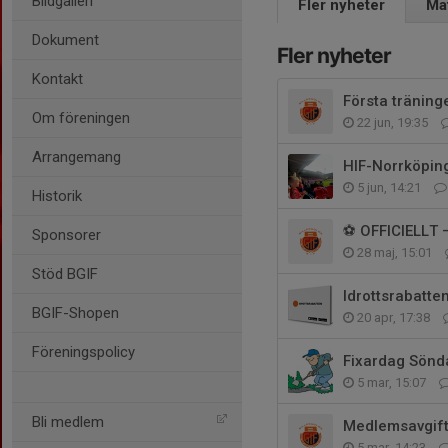
Bildgalleri
Fler nyheter
Ma
Dokument
Fler nyheter
Kontakt
Första träning
Om föreningen
22 jun, 19:35
Arrangemang
HIF-Norrköpi
5 jun, 14:21
Historik
⚽ OFFICIELLT
Sponsorer
28 maj, 15:01
Stöd BGIF
Idrottsrabatte
BGIF-Shopen
20 apr, 17:38
Föreningspolicy
Fixardag Sönd
5 mar, 15:07
Bli medlem
Medlemsavgift
5 mar, 14:23