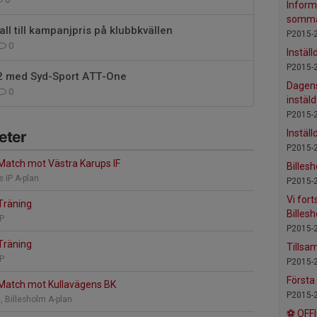
Inform
somma
l till kampanjpris på klubbkvällen
P2015-
0
Inställ
P2015-
/2 med Syd-Sport ATT-One
Dagens
0
instäld
P2015-
Inställ
eter
P2015-
Match mot Västra Karups IF
Billes
s IP A-plan
P2015-
Vi fort
Träning
Billes
IP
P2015-
Träning
Tillsa
IP
P2015-
Första
Match mot Kullavägens BK
P2015-
, Billesholm A-plan
⚽ OFF