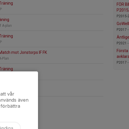
Träning
FÖR B
IP
P2015
P2015-
äning
GoWell
f A-plan
P2017 
Träning
Äntlig
IP
P2021 
Första
Match mot Jonstorps IF FK
avklar
A-Plan
P2017 
Träning
IP
6
»
Träning
IP
att vår
 används även
 förbättra
ändiga