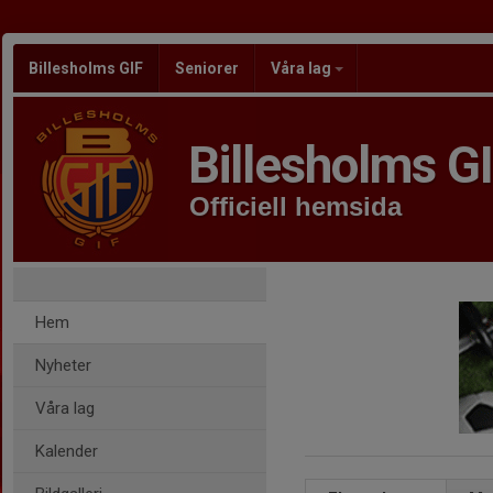
Billesholms GIF
Seniorer
Våra lag
Billesholms G
Officiell hemsida
Hem
Nyheter
Våra lag
Kalender