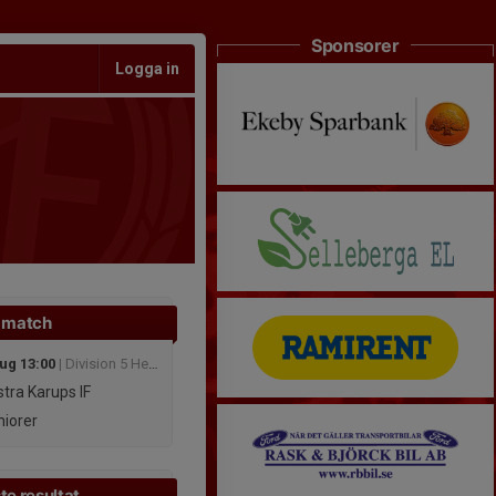
Sponsorer
Logga in
 match
aug 13:00
| Division 5 Herr Nordvästra Skåne
tra Karups IF
iorer
te resultat