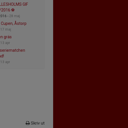
ILLESHOLMS GIF
/2016 ⚽
2016 -
28 maj
 Cupen, Åstorp
-
17 maj
en gräs
-
13 apr
 seriematchen
ad!
-
13 apr
Skriv ut