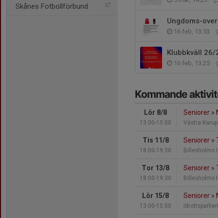
Skånes Fotbollförbund
Ungdoms-overal
16 feb, 13:53
Klubbkväll 26
16 feb, 13:25
Kommande aktivit
Lör 8/8
Seniorer
»
13:00-15:00
Västra Karup
Tis 11/8
Seniorer
»
18:00-19:30
Billesholms 
Tor 13/8
Seniorer
»
18:00-19:30
Billesholms 
Lör 15/8
Seniorer
»
13:00-15:00
Idrottsparken