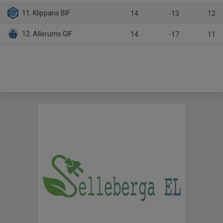
11. Klippans BIF
14
-13
12
12. Allerums GIF
14
-17
11