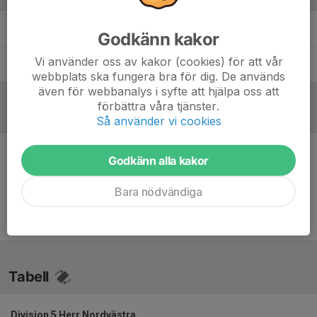
Simon Hammar Johnsson
Tränare
Godkänn kakor
Vi använder oss av kakor (cookies) för att vår
Oskar Ranudd
Assisterande tränare
webbplats ska fungera bra för dig. De används
även för webbanalys i syfte att hjälpa oss att
förbättra våra tjänster.
Referat
Så använder vi cookies
Godkänn alla kakor
Inget referat skrivet
Bara nödvändiga
Tabell
Division 5 Herr Nordvästra