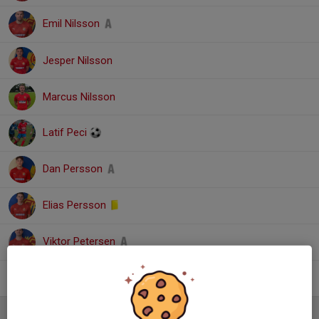
Emil Nilsson
Jesper Nilsson
Marcus Nilsson
Latif Peci
Dan Persson
Elias Persson
Viktor Petersen
Hampus Wennerberg
Ledare