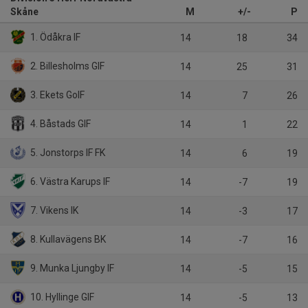
Skåne
M
+/-
P
1. Ödåkra IF
14
18
34
2. Billesholms GIF
14
25
31
3. Ekets GoIF
14
7
26
4. Båstads GIF
14
1
22
5. Jonstorps IF FK
14
6
19
6. Västra Karups IF
14
-7
19
7. Vikens IK
14
-3
17
8. Kullavägens BK
14
-7
16
9. Munka Ljungby IF
14
-5
15
10. Hyllinge GIF
14
-5
13