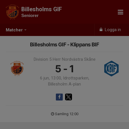
Billesholms GIF
Seniorer
Logga in
Matcher
Billesholms GIF - Klippans BIF
Division 5 Herr Nordvästra Skåne
5 - 1
6 jun, 13:00, Idrottsparken,
Billesholm A-plan
Samling 12:00