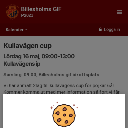
Billesholms GIF
P2021
Logga in
Kalender
Kullavägen cup
Lördag 16 maj, 09:00-13:00
Kullavägens ip
Samling: 09:00, Billesholms gif idrottsplats
Vi har anmält 2lag till kullavägens cup för pojkar 6år.
Kommer komma ut med mer information så fort vi får
den! Spelschema och tider är inte klara ännu! Men vi
skickar ut en kallelse för att kolla av intresset, hur många
som kan och vill! Så vi vet om vi har tillräckligt med folk
till 2st lag!
Så detta är en intresse anmälan!