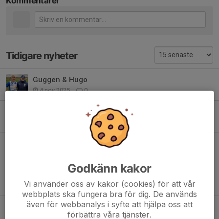
Kommentarer
Tidigare nyheter
Guggen & Hugo
4 nov 2025
0
Tack Emil
31 okt 2025
0
Kval 2025
6 okt 2025
0
Godkänn kakor
Tränare 2026 Guggenheim
Vi använder oss av kakor (cookies) för att vår
6 okt 2025
0
webbplats ska fungera bra för dig. De används
även för webbanalys i syfte att hjälpa oss att
Inför serieavslutningen
förbättra våra tjänster.
29 sep 2025
0