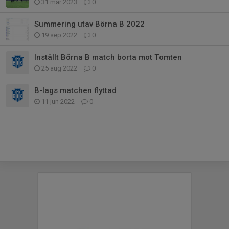
31 mar 2023
0
Summering utav Börna B 2022
19 sep 2022
0
Inställt Börna B match borta mot Tomten
25 aug 2022
0
B-lags matchen flyttad
11 jun 2022
0