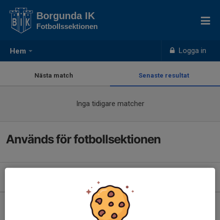
Borgunda IK
Fotbollssektionen
Logga in
Hem
Nästa match
Senaste resultat
Inga tidigare matcher
Används för fotbollsektionen
Kommande aktiviteter
Inga aktiviteter inbokade