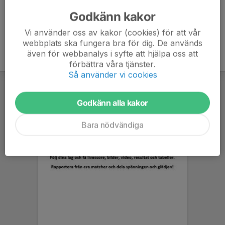
15
Fre 12 April
A
Skara FC - BIK
Godkänn kakor
16
Fre 19 April
A
Seriepremiär
Vi använder oss av kakor (cookies) för att vår
webbplats ska fungera bra för dig. De används
även för webbanalys i syfte att hjälpa oss att
förbättra våra tjänster.
Så använder vi cookies
Godkänn alla kakor
Bara nödvändiga