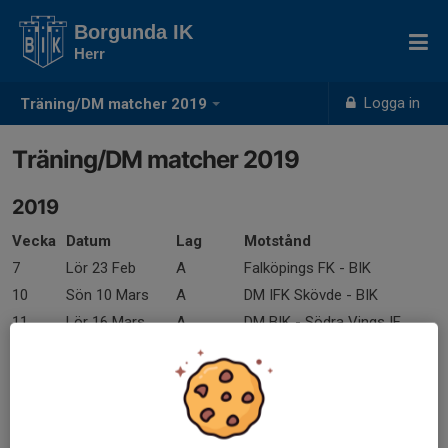
Borgunda IK
Herr
Logga in
Träning/DM matcher 2019
Träning/DM matcher 2019
2019
Vecka
Datum
Lag
Motstånd
7
Lör 23 Feb
A
Falköpings FK - BIK
10
Sön 10 Mars
A
DM IFK Skövde - BIK
11
Lör 16 Mars
A
DM BIK - Södra Vings IF
12
Sön 24 Mars
A
DM Sätila SK - BIK
13
Ons 27 Mars
A
IFK Falköping U - BIK
13
31 Mars
B/A
FC Skövde - BIK
14
6-7 April
letar match