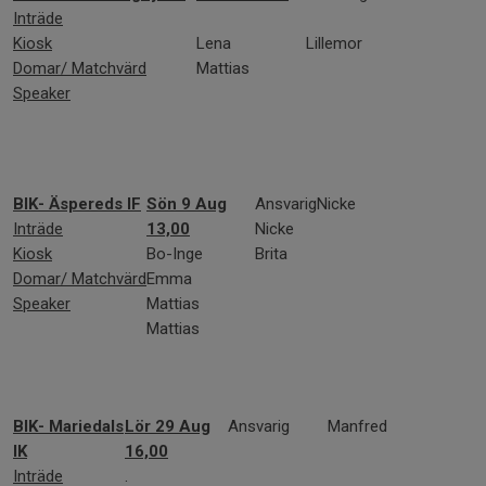
Inträde
Kiosk
Lena
Lillemor
Domar/ Matchvärd
Mattias
Speaker
BIK- Äspereds IF
Sön 9 Aug
Ansvarig
Nicke
Inträde
13,00
Nicke
Kiosk
Bo-Inge
Brita
Domar/ Matchvärd
Emma
Speaker
Mattias
Mattias
BIK- Mariedals
Lör 29 Aug
Ansvarig
Manfred
IK
16,00
Inträde
.