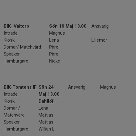
BIK- Valtorp
Sön 10 Maj 13.00
Ansvarig
P
Inträde
Magnus
Kiosk
Lena
Lillemor
Domar/ Matchvärd
Pirre
Speaker
Pirre
Hamburgare
Nicke
BIK-Tomtens IF
Sön 24
Ansvarig
Magnus
Inträde
Maj
13.00
Kiosk
Dahllöf
Domar /
Lena
Matchvärd
Mattias
Speaker
Mattias
Hamburgare
Willian L