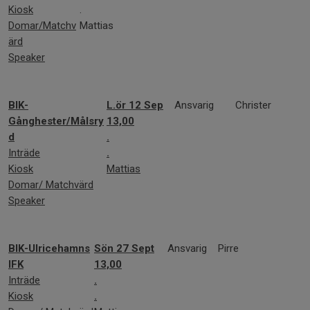
Kiosk
.
Domar/
Matchv
Mattias
ärd
Speaker
BIK-
L.
ör 12 Sep
Ansvarig
Christer
Gånghester/Målsry
13,00
d
.
Inträde
.
Kiosk
Mattias
Domar/ Matchvärd
Speaker
BIK-Ulricehamns
Sön 27 Sept
Ansvarig
Pirre
IFK
13,00
Inträde
.
Kiosk
.