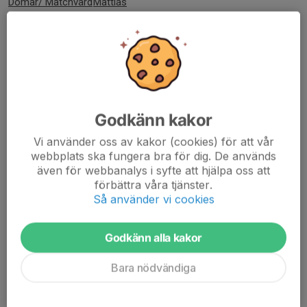
Domar/ Matchvärd
Mattias
Speaker
Söndag 5/5 kl 16.00 BIK-Vartofta
Godkänn kakor
Inträde
Nick N
Vi använder oss av kakor (cookies) för att vår
Kiosk
Lena
Helena
webbplats ska fungera bra för dig. De används
Domarvärd
Ulrik
även för webbanalys i syfte att hjälpa oss att
Matchvärd
Ulrik
förbättra våra tjänster.
Så använder vi cookies
Speaker
Ulrik
Linjeman
Mattias
Godkänn alla kakor
Lördag 18/5 Kl 16.00 BIK-Sandhems IF
Bara nödvändiga