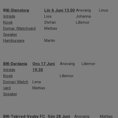
B
IK-Stenstorp
Lör 6 Juni 13.00
Ansvarig
Linus
Inträde
Lisa
Johanna
Kiosk
Stefan
Lillemor
Domar /Matchvärd
Mattias
Speaker
Hamburgare
Martin
BIK-Dardania
Ons 17 Juni
Ansvarig
Lillemor
Inträde
19,30
Kiosk
Lillemor
Domar/ Match
Lena
värd
Mattias
Speaker
BIK-Tvärred-Vegby FC
Sön 28 Juni
Ansvarig
Mattias