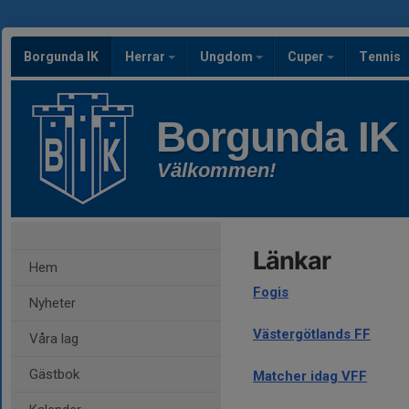
Borgunda IK
Herrar
Ungdom
Cuper
Tennis
Borgunda IK
Välkommen!
Länkar
Hem
Fogis
Nyheter
Västergötlands FF
Våra lag
Gästbok
Matcher idag VFF