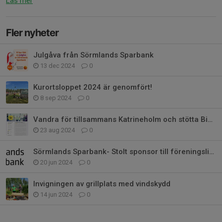
Läs mer
Fler nyheter
Julgåva från Sörmlands Sparbank
13 dec 2024
0
Kurortsloppet 2024 är genomfört!
8 sep 2024
0
Vandra för tillsammans Katrineholm och stötta Bie GoIF samtidigt
23 aug 2024
0
Sörmlands Sparbank- Stolt sponsor till föreningslivet i Bie
20 jun 2024
0
Invigningen av grillplats med vindskydd
14 jun 2024
0