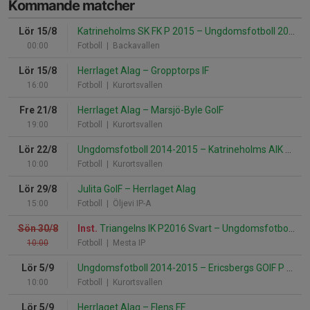
Kommande matcher
Lör 15/8
Katrineholms SK FK P 2015
–
Ungdomsfotboll 2014-2015
00:00
Fotboll
| Backavallen
Lör 15/8
Herrlaget Alag
–
Gropptorps IF
16:00
Fotboll
| Kurortsvallen
Fre 21/8
Herrlaget Alag
–
Marsjö-Byle GoIF
19:00
Fotboll
| Kurortsvallen
Lör 22/8
Ungdomsfotboll 2014-2015
–
Katrineholms AIK 2015 Svart
10:00
Fotboll
| Kurortsvallen
Lör 29/8
Julita GoIF
–
Herrlaget Alag
15:00
Fotboll
| Öljevi IP-A
Sön 30/8
Inst.
Triangelns IK P2016 Svart
–
Ungdomsfotboll 2014-2015
10:00
Fotboll
| Mesta IP
Lör 5/9
Ungdomsfotboll 2014-2015
–
Ericsbergs GOIF P 15-16*
10:00
Fotboll
| Kurortsvallen
Lör 5/9
Herrlaget Alag
–
Flens FF