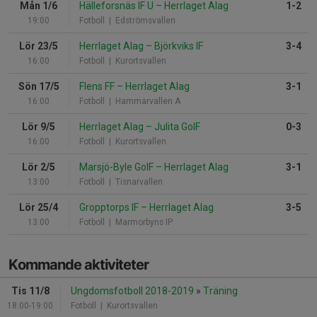
Mån 1/6
Hälleforsnäs IF U
–
Herrlaget Alag
1-2
19:00
Fotboll
| Edströmsvallen
Lör 23/5
Herrlaget Alag
–
Björkviks IF
3-4
16:00
Fotboll
| Kurortsvallen
Sön 17/5
Flens FF
–
Herrlaget Alag
3-1
16:00
Fotboll
| Hammarvallen A
Lör 9/5
Herrlaget Alag
–
Julita GoIF
0-3
16:00
Fotboll
| Kurortsvallen
Lör 2/5
Marsjö-Byle GoIF
–
Herrlaget Alag
3-1
13:00
Fotboll
| Tisnarvallen
Lör 25/4
Gropptorps IF
–
Herrlaget Alag
3-5
13:00
Fotboll
| Marmorbyns IP
Kommande aktiviteter
Tis 11/8
Ungdomsfotboll 2018-2019
»
Träning
18:00-19:00
Fotboll
| Kurortsvallen