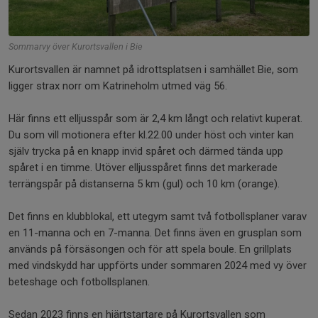
Sommarvy över Kurortsvallen i Bie
Kurortsvallen är namnet på idrottsplatsen i samhället Bie, som
ligger strax norr om Katrineholm utmed väg 56.
Här finns ett elljusspår som är 2,4 km långt och relativt kuperat.
Du som vill motionera efter kl.22.00 under höst och vinter kan
själv trycka på en knapp invid spåret och därmed tända upp
spåret i en timme. Utöver elljusspåret finns det markerade
terrängspår på distanserna 5 km (gul) och 10 km (orange).
Det finns en klubblokal, ett utegym samt två fotbollsplaner varav
en 11-manna och en 7-manna. Det finns även en grusplan som
används på försäsongen och för att spela boule. En grillplats
med vindskydd har uppförts under sommaren 2024 med vy över
beteshage och fotbollsplanen.
Sedan 2023 finns en hjärtstartare på Kurortsvallen som