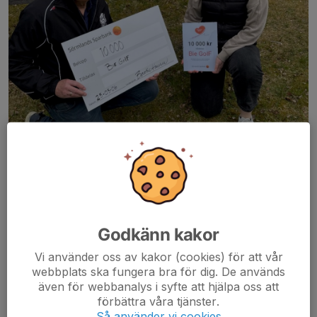
Claes och Beatrice
Beatrice från Sörmlands Sparbank nominerade Bie GoIF som
Godkänn kakor
vann Sparbankshjärta som blir ett bra bidrag till verksamheten.
Stort tack Sörmlands Sparbank.
Vi använder oss av kakor (cookies) för att vår
Läs mer
webbplats ska fungera bra för dig. De används
även för webbanalys i syfte att hjälpa oss att
förbättra våra tjänster.
Inbjudan till idrottsföräldrar 20/3
Så använder vi cookies