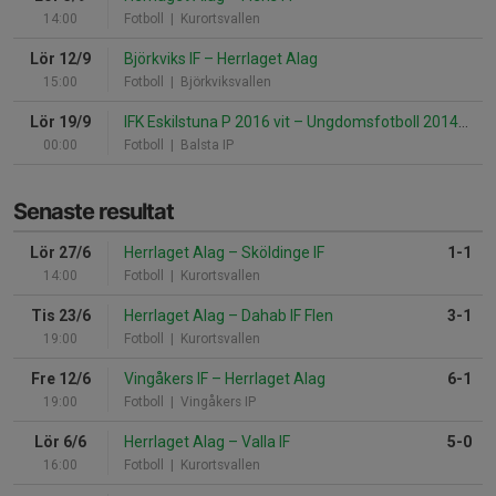
14:00
Fotboll
| Kurortsvallen
Lör 12/9
Björkviks IF
–
Herrlaget Alag
15:00
Fotboll
| Björkviksvallen
Lör 19/9
IFK Eskilstuna P 2016 vit
–
Ungdomsfotboll 2014-2015
00:00
Fotboll
| Balsta IP
Senaste resultat
Lör 27/6
Herrlaget Alag
–
Sköldinge IF
1-1
14:00
Fotboll
| Kurortsvallen
Tis 23/6
Herrlaget Alag
–
Dahab IF Flen
3-1
19:00
Fotboll
| Kurortsvallen
Fre 12/6
Vingåkers IF
–
Herrlaget Alag
6-1
19:00
Fotboll
| Vingåkers IP
Lör 6/6
Herrlaget Alag
–
Valla IF
5-0
16:00
Fotboll
| Kurortsvallen