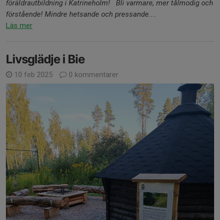
föräldrautbildning i Katrineholm!
Bli varmare, mer tålmodig och
förstående! Mindre hetsande och pressande....
Läs mer
Livsglädje i Bie
10 feb 2025
0 kommentarer