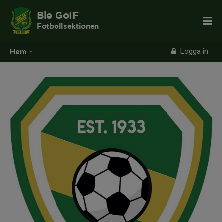
Bie GoIF
Fotbollsektionen
Logga in
Hem