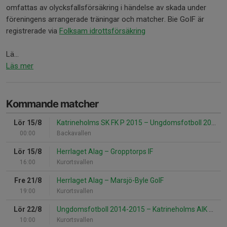
omfattas av olycksfallsförsäkring i händelse av skada under
föreningens arrangerade träningar och matcher. Bie GoIF är
registrerade via
Folksam idrottsförsäkring
Lä...
Läs mer
Kommande matcher
Lör 15/8
Katrineholms SK FK P 2015
–
Ungdomsfotboll 2014-2015
00:00
Backavallen
Lör 15/8
Herrlaget Alag
–
Gropptorps IF
16:00
Kurortsvallen
Fre 21/8
Herrlaget Alag
–
Marsjö-Byle GoIF
19:00
Kurortsvallen
Lör 22/8
Ungdomsfotboll 2014-2015
–
Katrineholms AIK 2015 Svart
10:00
Kurortsvallen