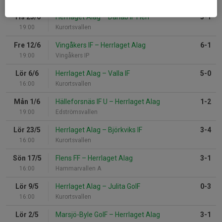
Tis 23/6
Herrlaget Alag
–
Dahab IF Flen
3-1
19:00
Kurortsvallen
Fre 12/6
Vingåkers IF
–
Herrlaget Alag
6-1
19:00
Vingåkers IP
Lör 6/6
Herrlaget Alag
–
Valla IF
5-0
16:00
Kurortsvallen
Mån 1/6
Hälleforsnäs IF U
–
Herrlaget Alag
1-2
19:00
Edströmsvallen
Lör 23/5
Herrlaget Alag
–
Björkviks IF
3-4
16:00
Kurortsvallen
Sön 17/5
Flens FF
–
Herrlaget Alag
3-1
16:00
Hammarvallen A
Lör 9/5
Herrlaget Alag
–
Julita GoIF
0-3
16:00
Kurortsvallen
Lör 2/5
Marsjö-Byle GoIF
–
Herrlaget Alag
3-1