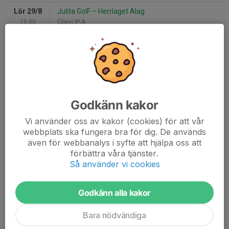
Lör 29/8
Julita GoIF
–
Herrlaget Alag
15:00
Öljevi IP-A
Sön 30/8
Inst.
Triangelns IK P2016 Svart
–
Ungdomsfotboll 2014-2015
10:00
Mesta IP
Lör 5/9
Ungdomsfotboll 2014-2015
–
Ericsbergs GOIF P 15-16*
10:00
Kurortsvallen
Lör 5/9
Herrlaget Alag
–
Flens FF
Godkänn kakor
14:00
Kurortsvallen
Vi använder oss av kakor (cookies) för att vår
Lör 12/9
Björkviks IF
–
Herrlaget Alag
webbplats ska fungera bra för dig. De används
15:00
Björkviksvallen
även för webbanalys i syfte att hjälpa oss att
förbättra våra tjänster.
Lör 19/9
IFK Eskilstuna P 2016 vit
–
Ungdomsfotboll 2014-2015
Så använder vi cookies
00:00
Balsta IP
Godkänn alla kakor
Senaste resultat
Bara nödvändiga
Lör 27/6
Herrlaget Alag
–
Sköldinge IF
1-1
14:00
Kurortsvallen