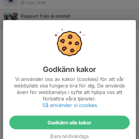
15 jul, 09:00
Rapport från årsmötet
3 jul, 20:57
Påminnelse, kallelse till årsmöte
23 jun, 17:17
Juni månads dragning i Andelslotteriet
16 jun, 09:00
Godkänn kakor
Maj månads dragning i Andelslotteriet
Vi använder oss av kakor (cookies) för att vår
15 maj, 07:57
webbplats ska fungera bra för dig. De används
även för webbanalys i syfte att hjälpa oss att
Grillkol/Briketter Toa och hushållspapper
förbättra våra tjänster.
8 maj, 08:35
Så använder vi cookies
Stärkt ledarskap för att inkludera f ler med NPF inom idrotten
Godkänn alla kakor
4 maj, 17:36
Bara nödvändiga
Påminnelse Arbetskväll på Börjes Arena 6/5