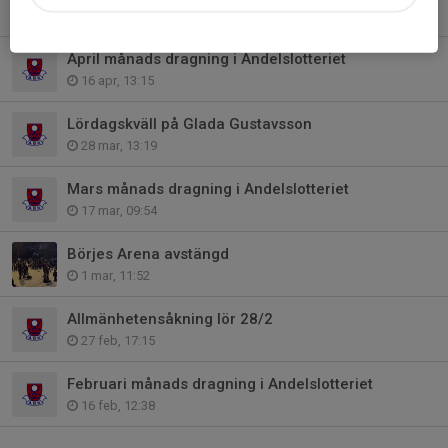
28 apr, 16:38
April månads dragning i Andelslotteriet
16 apr, 13:15
Lördagskväll på Glada Gustavsson
28 mar, 13:19
Mars månads dragning i Andelslotteriet
17 mar, 09:54
Börjes Arena avstängd
1 mar, 11:52
Allmänhetensåkning lör 28/2
27 feb, 17:15
Februari månads dragning i Andelslotteriet
16 feb, 12:38