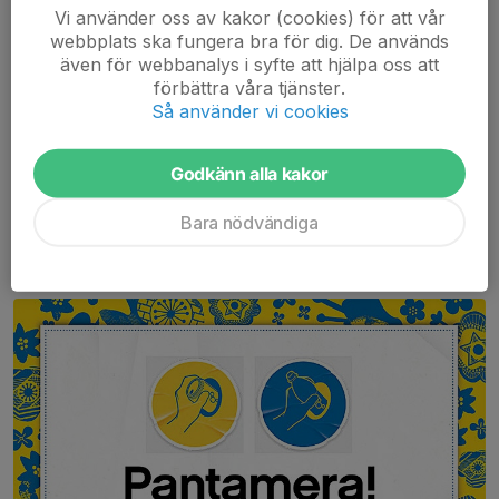
Vi använder oss av kakor (cookies) för att vår
på vår hemsida.
webbplats ska fungera bra för dig. De används
För mer info kan du kontakta Åsa Söderberg
även för webbanalys i syfte att hjälpa oss att
förbättra våra tjänster.
Här hittar du beställningsformuläret.
Så använder vi cookies
Beställning
Fyll i på datorn, spara och maila det
Godkänn alla kakor
till
info@atvidabergsbk.com
eller skriv ut och ta med till
klubblokalen. Du kan också ge det till någon av tränarna/ledarna i
Bara nödvändiga
laget.
Panta dina burkar hos oss