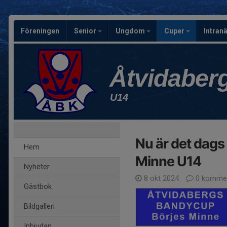
Föreningen
Senior
Ungdom
Cuper
Intran
Åtvidaber
U14
Nu är det dags 
Hem
Minne U14
Nyheter
8 okt 2024
0 kommen
Gästbok
Bildgalleri
Inbjudan