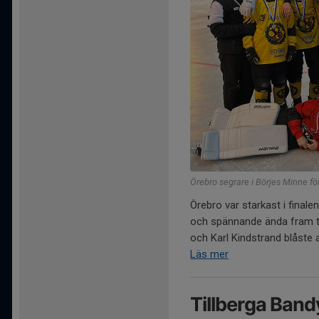
Örebro segrare i Börjes Minne fö
Örebro var starkast i final
och spännande ända fram t
och Karl Kindstrand blåste a
Läs mer
Tillberga Bandy 