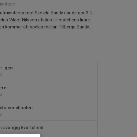
entarer
 slutminuterna mot Skövde Bandy när de gör 3-2
es Vilgot Nilsson utsågs till matchens lirare.
den kommer att spelas mellan Tillberga Bandy...
r igen
0
nere
0
sta semifinalen
0
 svängig kvartsfinal