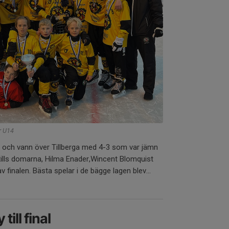
r U14
en och vann över Tillberga med 4-3 som var jämn
ills domarna, Hilma Enader,Wincent Blomquist
v finalen. Bästa spelar i de bägge lagen blev...
till final