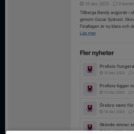
10 dec 2023
0 komm
Tillberga Bandy avgjorde i
genom Oscar Sjökvist. Skövd
Finallagen är nu klara och 
Läs mer
Fler nyheter
Profixio fungera
10 dec 2023
Profixio ligger 
10 dec 2023
Örebro vann för
10 dec 2023
Skövde vinner en
9 dec 2023
0