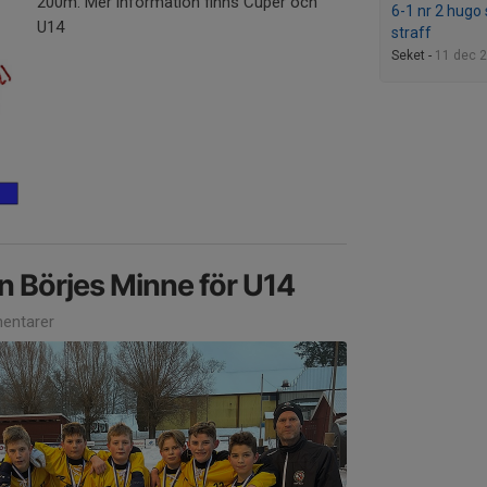
200m. Mer information finns Cuper och
6-1 nr 2 hugo
U14
straff
Seket -
11 dec 
 Börjes Minne för U14
entarer