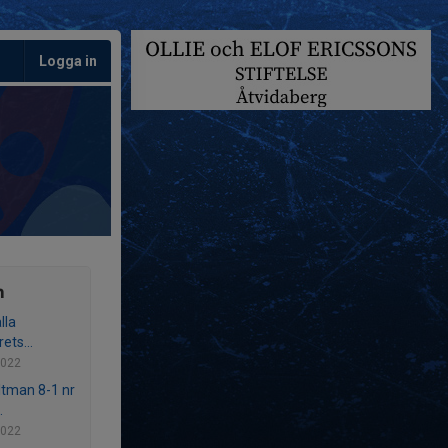
Logga in
n
alla
ets...
2022
ltman 8-1 nr
.
2022