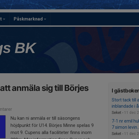
ät
Påskmarknad
gs BK
att anmäla sig till Börjes
I gästboke
Stort tack till 
inblandade i år
tarer
Seket -
11 dec 
Nu kan ni anmäla er till säsongens
7-1 nr emil hu
höjdpunkt för U14. Börjes Minne spelas 9
7 simon levin..
mot 9. Cupens alla faciliteter finns inom
Seket -
11 dec 