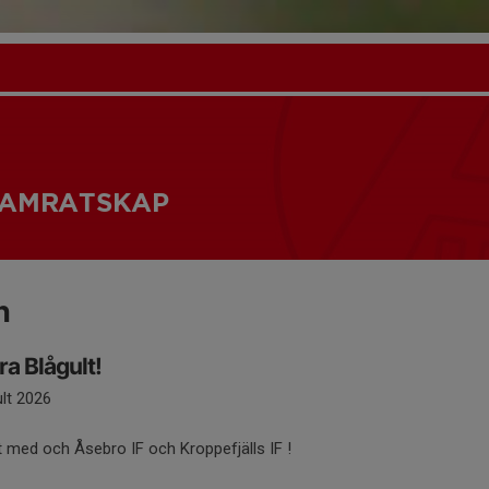
 KAMRATSKAP
n
ra Blågult!
ult 2026
t med och Åsebro IF och Kroppefjälls IF !