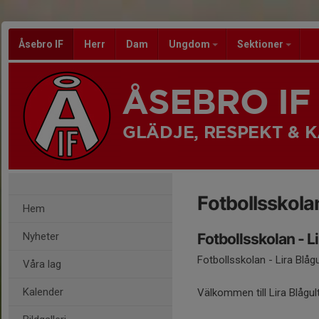
Åsebro IF
Herr
Dam
Ungdom
Sektioner
ÅSEBRO IF
GLÄDJE, RESPEKT &
Fotbollsskola
Hem
Nyheter
Fotbollsskolan - Li
Fotbollsskolan - Lira Blåg
Våra lag
Kalender
Välkommen till Lira Blågul