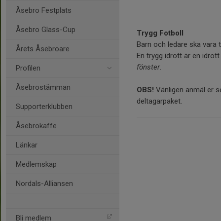
Åsebro Festplats
Åsebro Glass-Cup
Trygg Fotboll
Barn och ledare ska vara 
Årets Åsebroare
En trygg idrott är en idrot
fönster.
Profilen
Åsebrostämman
OBS!
Vänligen anmäl er se
deltagarpaket.
Supporterklubben
Åsebrokaffe
Länkar
Medlemskap
Nordals-Alliansen
Bli medlem