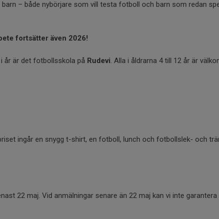
 barn – både nybörjare som vill testa fotboll och barn som redan spel
ete fortsätter även 2026!
i år är det fotbollsskola på
Rudevi
. Alla i åldrarna 4 till 12 år är väl
priset ingår en snygg t-shirt, en fotboll, lunch och fotbollslek- och t
ast 22 maj. Vid anmälningar senare än 22 maj kan vi inte garantera a