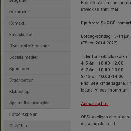
Bildgalleri
Fotbollsskolan passar alla
utvecklas ännu mer.
Dokument
Fjolårets SUCCÉ-samarb
Kontakt
Fritidskortet
Lördag-söndag 13-14 juni 
(Födda 2014-2022)
Olycksfallsförsäkring
Tider för Fotbollsskolan:
Sociala medier
4-5 år 10.00-12.00
Sponsorer
6-7 år 10.00-13.00
8-12 år 10.00-14.00
Organisation
Pris:
349 kr/deltagare.
I 
ledare. Vi ses i sommar!
Klubbshop
Spelarutbildningsplan
Anmäl dig här!
Fotbollsskolan
OBS! Vänligen anmäl er sen
deltagarpaket i tid.
Grillkåtan