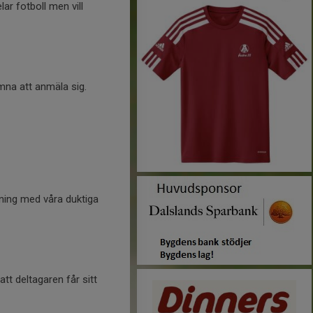
ar fotboll men vill
komna att anmäla sig.
räning med våra duktiga
tt deltagaren får sitt