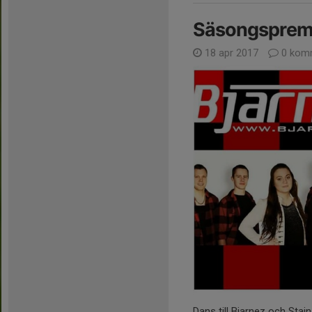
Säsongspremi
18 apr 2017
0 kom
Dans till Bjarnez och Stai