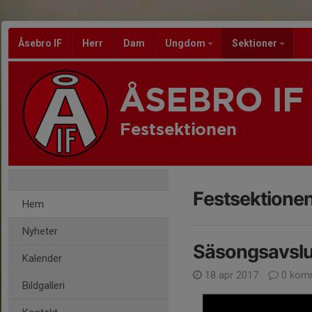
Åsebro IF
Herr
Dam
Ungdom
Sektioner
ÅSEBRO IF
Festsektionen
Festsektione
Hem
Nyheter
Säsongsavslu
Kalender
18 apr 2017
0 kom
Bildgalleri