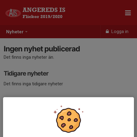
ANGEREDS IS
Flickor 2019/2020
Logga in
Nyheter
Ingen nyhet publicerad
Det finns inga nyheter än.
Tidigare nyheter
Det finns inga tidigare nyheter