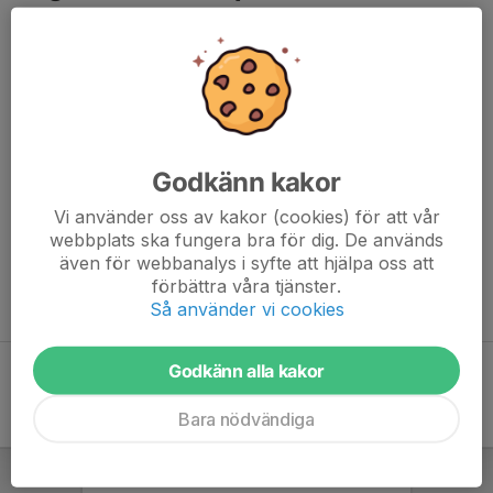
Anmälan öppen till Angered Futsal Cup 2025!
Nu öppnar vi anmälan till årets upplaga av
Angered Futsal
Cup
– en av Göteborgs största och mest uppskattade
futsalturneringar! Cupen spelas under jul- och nyårshelgen och
samlar lag från hela regionen för intensiva, fartfyllda och
glädjefyllda dagar i Angered.
Godkänn kakor
Läs mer och anmäl ditt lag via
Angered Futsal Cup 2025
Vi använder oss av kakor (cookies) för att vår
Vi ser fram emot att välkomna er till ännu en fantastisk
webbplats ska fungera bra för dig. De används
turnering!
även för webbanalys i syfte att hjälpa oss att
förbättra våra tjänster.
Angereds IS i samarbete med IFK Göteborg
Så använder vi cookies
Godkänn alla kakor
Bara nödvändiga