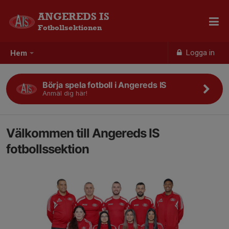
ANGEREDS IS
Fotbollsektionen
Logga in
Hem
Börja spela fotboll i Angereds IS
Anmäl dig här!
Välkommen till Angereds IS
fotbollssektion