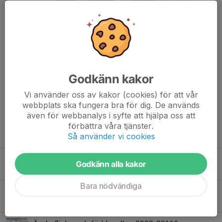
Angereds IS
Angereds IS har sedan 2024 startat upp sin seniorverksamhet
igen inom fotbollen.
Laget består idag av en härlig och engagerad grupp med spelare
Godkänn kakor
i olika åldrar och två ledare.
De tränar 1-2 gånger i veckan, främst på...
Vi använder oss av kakor (cookies) för att vår
webbplats ska fungera bra för dig. De används
Läs mer
även för webbanalys i syfte att hjälpa oss att
förbättra våra tjänster.
Så använder vi cookies
Fler nyheter
Välkommen till Angereds IS Juniorlag för pojkar!
Godkänn alla kakor
31 jan 2024
0
Bara nödvändiga
Vi startar juniorer för pojkar!
15 jan 2024
0