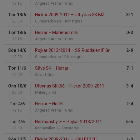
19:15
Angered Arena 1 Gräs
Tor 18/6
Flickor 2009-2011
–
Utbynäs SK Blå
3-1
20:00
Gunnaredsplan 1 Konstgräs
Tor 18/6
Herrar
–
Marieholm IK
0-3
19:15
Angered Arena 1 Gräs
Sön 14/6
Pojkar 2013/2014
–
SG Ruddalen IF Grön
2-9
12:00
Gunnaredsplan 12 Konstgräs
Tor 11/6
Säve SK
–
Herrar
7-1
19:00
Säve 1 Gräs
Ons 10/6
Utbynäs SK Blå
–
Flickor 2009-2011
3-4
20:00
Kviberg 9 KG
Tor 4/6
Herrar
–
Nol IK
2-4
19:15
Angered Arena 1 Gräs
Tor 4/6
Hermansby IF
–
Pojkar 2013/2014
5-5
18:30
Kärnavallen 22 Konstgräs
Sön 31/5
Flickor 2009-2011
–
HBH F10/11
1-3