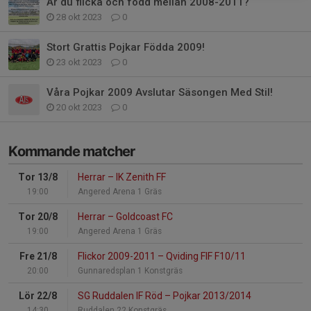
Är du flicka och född mellan 2008-2011?
28 okt 2023
0
Stort Grattis Pojkar Födda 2009!
23 okt 2023
0
Våra Pojkar 2009 Avslutar Säsongen Med Stil!
20 okt 2023
0
Kommande matcher
Tor 13/8
Herrar
–
IK Zenith FF
19:00
Angered Arena 1 Gräs
Tor 20/8
Herrar
–
Goldcoast FC
19:00
Angered Arena 1 Gräs
Fre 21/8
Flickor 2009-2011
–
Qviding FIF F10/11
20:00
Gunnaredsplan 1 Konstgräs
Lör 22/8
SG Ruddalen IF Röd
–
Pojkar 2013/2014
14:30
Ruddalen 22 Konstgräs