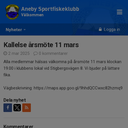
Aneby Sportfiskeklubb
Välkommen
Logga in
Nyheter
Kallelse årsmöte 11 mars
2 mar 2025
0 kommentarer
Alla medlemmar hälsas välkomna på årsmöte 11 mars klockan
19.00 i klubbens lokal vid Stigbergsvägen 8. Vi bjuder på lättare
fika.
Vägbeskrivning: https://maps.app.goo.gl/9hhdQCCwxc82hzmq9
Dela nyhet
Kommentarer