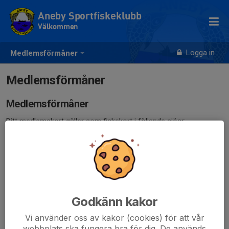
Aneby Sportfiskeklubb
Välkommen
Logga in
Medlemsförmåner
Medlemsförmåner
Medlemsförmåner
Ditt medlemskort gäller som fiskekort i följande sjöar:
Anebysjön, Ralången, Rosjön.
Som medlem ges du också rabatterat pris på båthyra vid
nyttjande av rabattkod.
Klubben arrangerar återkommande fiskeresor där medlemmar
Godkänn kakor
får följa med gratis eller till rabatterat pris.
Vi använder oss av kakor (cookies) för att vår
webbplats ska fungera bra för dig. De används