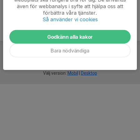
även för webbanalys i syfte att hjälpa oss att
förbättra våra tjänster.
Så använder vi cookies
Godkänn alla kakor
Bara nödvändiga
För
smarta
idrottsföreningar
Välj version:
Mobil
|
Desktop