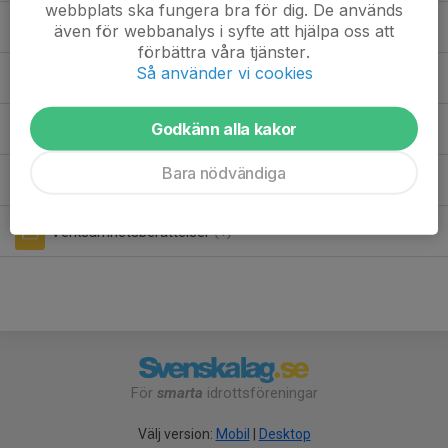
webbplats ska fungera bra för dig. De används
Tävlingsresultat 2018
(2)
även för webbanalys i syfte att hjälpa oss att
förbättra våra tjänster.
Så använder vi cookies
Tävlingsresultat 2019
(6)
Godkänn alla kakor
Tävlingsresultat 2020
(2)
Bara nödvändiga
Tävlingsresultat 2023
(1)
Verksamhetsberättelser
(1)
För
smarta
idrottsföreningar
Välj version:
Mobil
|
Desktop