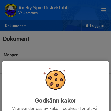
Aneby Sportfiskeklubb
Välkommen
Logga in
Dokument
Dokument
Mappar
Mötesprotokoll 2019
(4)
Mötesprotokoll 2020
(1)
Mötesprotokoll 2021
(1)
Godkänn kakor
Regler
(5)
Vi använder oss av kakor (cookies) för att vår