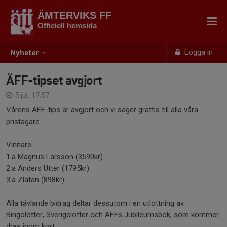
ÄMTERVIKS FF
Officiell hemsida
Logga in
Nyheter
ÄFF-tipset avgjort
5 jul, 17:57
Vårens ÄFF-tips är avgjort och vi säger grattis till alla våra
pristagare.
Vinnare
1:a Magnus Larsson (3590kr)
2:a Anders Utter (1795kr)
3:a Zlatan (898kr)
Alla tävlande bidrag deltar dessutom i en utlottning av
Bingolotter, Sverigelotter och ÄFFs Jubileumsbok, som kommer
dras inom kort.