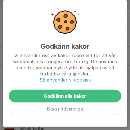
5 jul, 17:57
ÄFF-Tipset
30 jun, 10:30
Fyra dagar kvar
3 jun, 06:28
Godkänn kakor
Derbyvecka
Vi använder oss av kakor (cookies) för att vår
31 maj, 11:26
webbplats ska fungera bra för dig. De används
även för webbanalys i syfte att hjälpa oss att
TACK!
förbättra våra tjänster.
24 maj, 19:27
Så använder vi cookies
Vinnare
Godkänn alla kakor
24 maj, 19:06
Bara nödvändiga
Enkronasmatch
22 maj, 13:00
50/50 Lotter