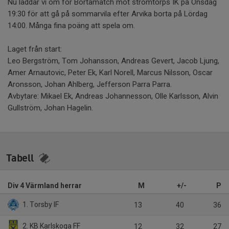
Nu laddar vi om för Bortamatch mot strömtorps IK på Onsdag
19:30 för att gå på sommarvila efter Arvika borta på Lördag
14:00. Många fina poäng att spela om.
Laget från start:
Leo Bergström, Tom Johansson, Andreas Gevert, Jacob Ljung,
Amer Arnautovic, Peter Ek, Karl Norell, Marcus Nilsson, Oscar
Aronsson, Johan Ahlberg, Jefferson Parra Parra.
Avbytare: Mikael Ek, Andreas Johannesson, Olle Karlsson, Alvin
Gullström, Johan Hagelin.
Tabell
Div 4 Värmland herrar
M
+/-
P
1. Torsby IF
13
40
36
2. KB Karlskoga FF
12
32
27