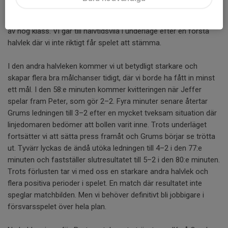
Grums kvitterar sedan till 1–1 i den 26:e minuten och bara en
minut senare tar de ledningen med 2–1 efter ett distansskott
av hög klass. Vi går till halvtidsvila i underläge efter en första
halvlek där vi inte riktigt får spelet att stämma.
I den andra halvleken kommer vi ut betydligt starkare och
skapar flera bra målchanser tidigt, där vi borde ha fått in minst
ett mål. I den 58:e minuten kommer kvitteringen när Jeffer
spelar fram Peter, som gör 2–2. Fyra minuter senare återtar
Grums ledningen till 3–2 efter en mycket tveksam situation där
linjedomaren bedömer att bollen varit inne. Trots underläget
fortsätter vi att sätta press framåt och Grums börjar se trötta
ut. Tyvärr lyckas de ändå utöka ledningen till 4–2 i den 77:e
minuten och fastställer slutresultatet till 5–2 i den 80:e minuten.
Trots förlusten tar vi med oss en starkare andra halvlek och
flera positiva perioder i spelet. En match där resultatet inte
speglar matchbilden. Men vi behöver definitivt bli jobbigare i
försvarsspelet över hela plan.