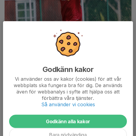
Godkänn kakor
Vi använder oss av kakor (cookies) för att vår
webbplats ska fungera bra för dig. De används
även för webbanalys i syfte att hjälpa oss att
Peter Ek en av dagens målskyttar
förbättra våra tjänster.
Så använder vi cookies
Det blev förlust med 5-2 borta mot Grums IK på lördagen.
Vi börjar matchen med ett något för lågt försvar och har
stundtals svårt att komma in i spelet. I den 15:e minuten tar vi
Godkänn alla kakor
ledningen med 0–1 när Peter spelar ut bollen till Tom, som
snyggt passar vidare till Oscar Aronsson som sätter dit bollen.
Bara nödvändiga