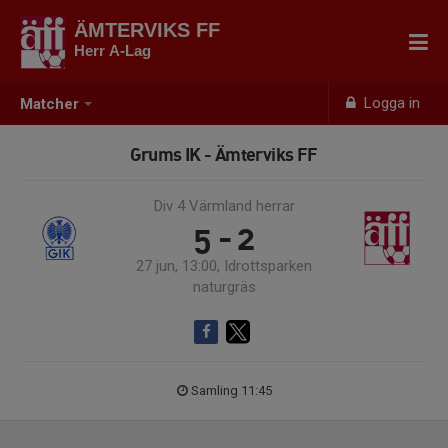
ÄMTERVIKS FF
Herr A-Lag
Logga in
Matcher
Grums IK - Ämterviks FF
Div 4 Värmland herrar
5 - 2
27 jun, 13:00, Idrottsparken
naturgräs
Samling 11:45