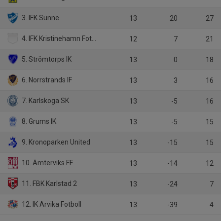
3. IFK Sunne
13
20
27
4. IFK Kristinehamn Fotboll
12
7
21
5. Strömtorps IK
13
0
18
6. Norrstrands IF
13
3
16
7. Karlskoga SK
13
-5
16
8. Grums IK
13
-5
15
9. Kronoparken United
13
-15
15
10. Ämterviks FF
13
-14
12
11. FBK Karlstad 2
13
-24
7
12. IK Arvika Fotboll
13
-39
4