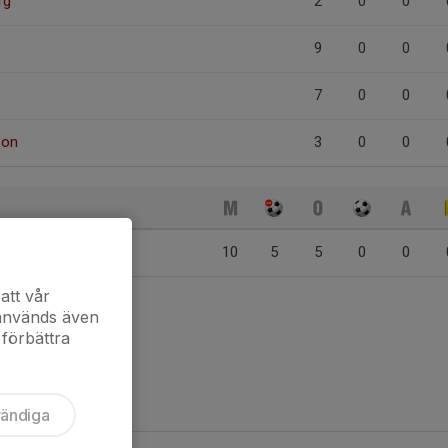
rg
2
0
0
9
0
0
7
0
0
son
3
0
0
son
10
5
5
0
0
att vår
 används även
 förbättra
vändiga