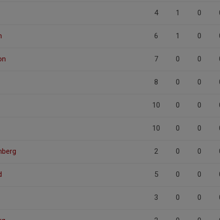
4
1
0
n
6
1
0
on
7
0
0
8
0
0
10
0
0
10
0
0
mberg
2
0
0
d
5
0
0
3
0
0