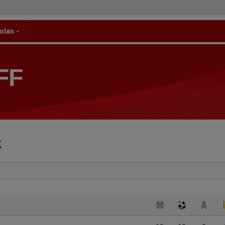
kolan
FF
k