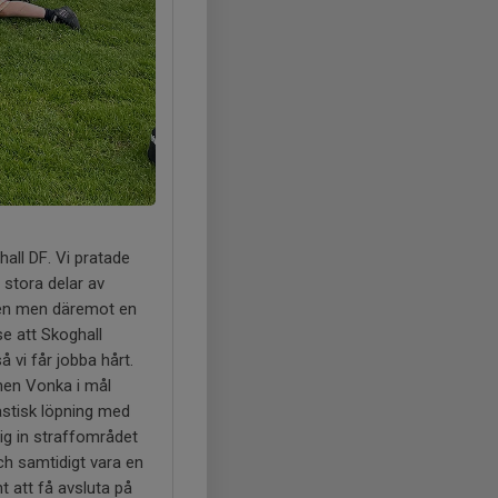
hall DF. Vi pratade
r stora delar av
agen men däremot en
e att Skoghall
vi får jobba hårt.
e men Vonka i mål
astisk löpning med
 sig in straffområdet
ch samtidigt vara en
t att få avsluta på