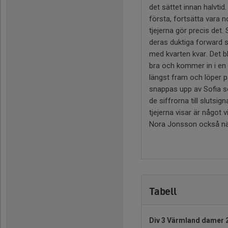
det sättet innan halvtid
första, fortsätta vara n
tjejerna gör precis det. S
deras duktiga forward so
med kvarten kvar. Det 
bra och kommer in i en 
längst fram och löper p
snappas upp av Sofia so
de siffrorna till sluts
tjejerna visar är något
Nora Jonsson också nämn
Tabell
Div 3 Värmland damer 