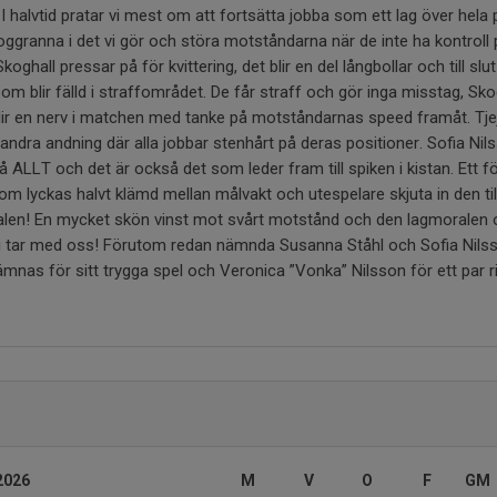
. I halvtid pratar vi mest om att fortsätta jobba som ett lag över hela 
oggranna i det vi gör och störa motståndarna när de inte ha kontroll 
koghall pressar på för kvittering, det blir en del långbollar och till slut 
m blir fälld i straffområdet. De får straff och gör inga misstag, Skog
blir en nerv i matchen med tanke på motståndarnas speed framåt. Tj
andra andning där alla jobbar stenhårt på deras positioner. Sofia Nil
å ALLT och det är också det som leder fram till spiken i kistan. Ett f
m lyckas halvt klämd mellan målvakt och utespelare skjuta in den till 
ignalen! En mycket skön vinst mot svårt motstånd och den lagmoralen
 vi tar med oss! Förutom redan nämnda Susanna Ståhl och Sofia Nils
as för sitt trygga spel och Veronica ”Vonka” Nilsson för ett par rik
2026
M
V
O
F
GM