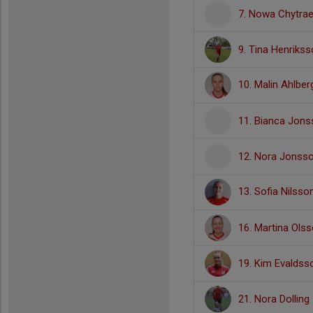
7. Nowa Chytra
9. Tina Henriks
10. Malin Ahlbe
11. Bianca Jons
12. Nora Jonsso
13. Sofia Nilss
16. Martina Ols
19. Kim Evaldss
21. Nora Dolling