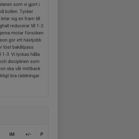
planen som vi gjort i
på bollen. Tycker
letar sig en fram till
hall reducerar till 1-2
ejerna motar försöken
sson gör ett hästjobb
ör löst bakåtpass
1-3. Vi lyckas hålla
 och disciplinen som
son ska vår mittback
tigt bra räddningar.
IM
+/-
P