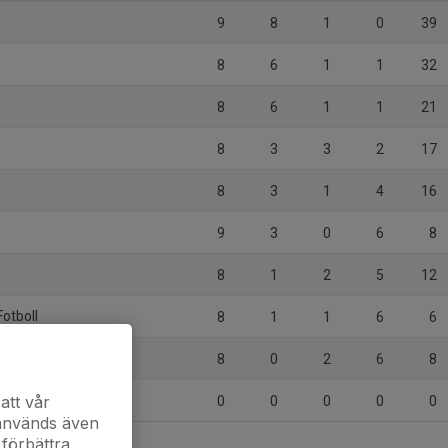
9
8
1
0
39
8
6
1
1
32
8
6
1
1
21
8
3
3
2
17
8
3
1
4
16
9
3
0
6
8
8
1
2
5
12
Fotboll
8
1
1
6
6
skoga 2
8
0
2
6
8
att vår
0
0
0
0
0
 används även
 förbättra