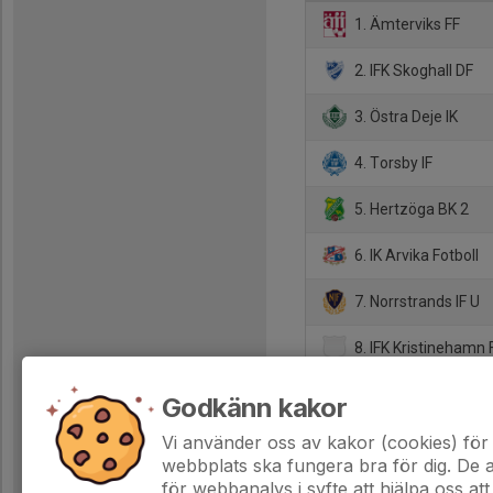
1. Ämterviks FF
2. IFK Skoghall DF
3. Östra Deje IK
4. Torsby IF
5. Hertzöga BK 2
6. IK Arvika Fotboll
7. Norrstrands IF U
8. IFK Kristinehamn 
9. Rävåsens IK Karl
Godkänn kakor
10. QBIK 2
Vi använder oss av kakor (cookies) för 
webbplats ska fungera bra för dig. De
för webbanalys i syfte att hjälpa oss att