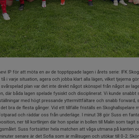
unnevi IP för att möta en av de topptippade lagen i årets serie: IFK Skog
å i varje situation, agera och jobba klart alla lägen, vilket tjejerna gö
svårspelad plan var det inte direkt något skönspel från något av l
 där båda lagen spelade fysiskt och disciplinerat. Vi kunde snabbt s
llningar med högt pressande yttermittfältare och snabb forward, så 
 det bra de flesta gånger. Vid ett tillfälle friställs en Skoghallspelar
otparad och räddar oss från underläge. I minut 38 gör Suss en fant
osition, ner till kortlinjen där hon spelar in bollen till Malin som tagit
ngsmålet. Suss fortsätter hela matchen att våga utmana på kanten o
minuter senare är det Sofia som är målsugen och utökar till 0-2. Skön