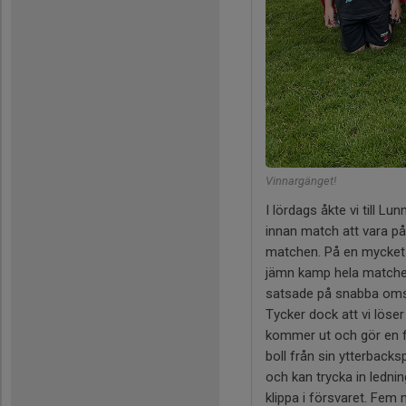
Vinnargänget!
I lördags åkte vi till L
innan match att vara på t
matchen. På en mycket 
jämn kamp hela matchen,
satsade på snabba omstä
Tycker dock att vi löser
kommer ut och gör en f
boll från sin ytterbacksp
och kan trycka in ledni
klippa i försvaret. Fem 