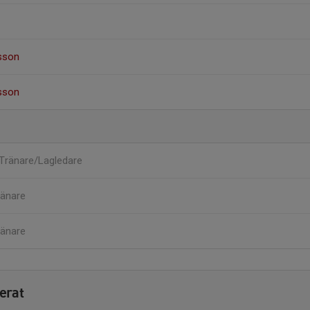
lsson
lsson
Tränare/Lagledare
ränare
ränare
erat