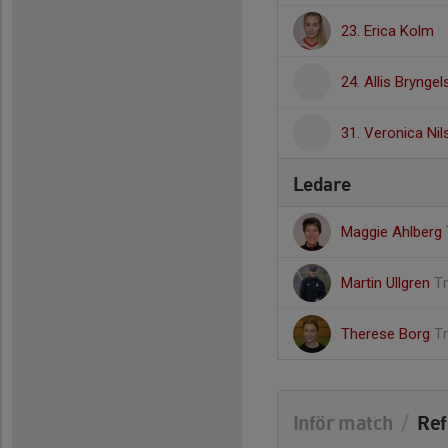
23. Erica Kolm
24. Allis Brynge
31. Veronica Ni
Ledare
Maggie Ahlberg
Martin Ullgren
T
Therese Borg
T
Inför match
/
Ref