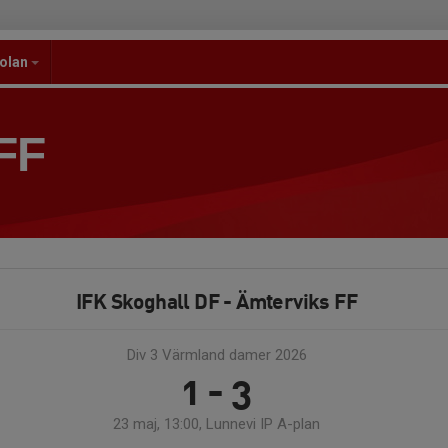
kolan
FF
IFK Skoghall DF - Ämterviks FF
Div 3 Värmland damer 2026
1 - 3
23 maj, 13:00, Lunnevi IP A-plan