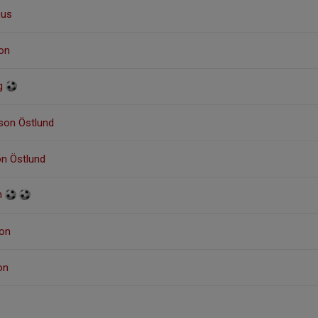
eus
son
rg
son Östlund
n Östlund
on
son
on