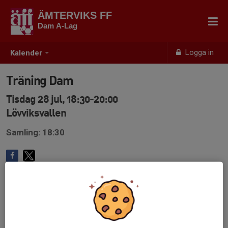
ÄMTERVIKS FF
Dam A-Lag
Logga in
Kalender
Träning Dam
Tisdag 28 jul, 18:30-20:00
Lövviksvallen
Samling: 18:30