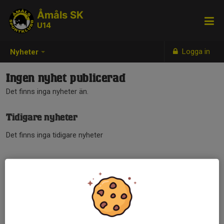
Åmåls SK
U14
Logga in
Nyheter
Ingen nyhet publicerad
Det finns inga nyheter än.
Tidigare nyheter
Det finns inga tidigare nyheter