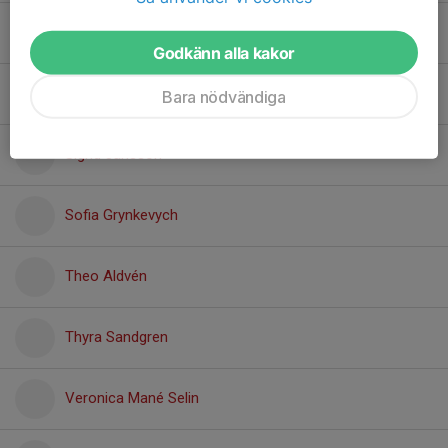
Minelle Jansson-Olsson
Godkänn alla kakor
Sebastian Mané selin
Bara nödvändiga
Sigrid Jansson
Sofia Grynkevych
Theo Aldvén
Thyra Sandgren
Veronica Mané Selin