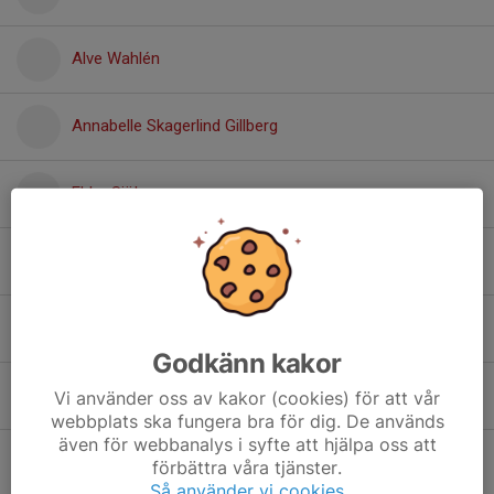
Alve Wahlén
Annabelle Skagerlind Gillberg
Ebba Sjöberg
Isabell Järvi
Isabelle Sheik
Godkänn kakor
Maddox Kjellberg Persson
Vi använder oss av kakor (cookies) för att vår
webbplats ska fungera bra för dig. De används
även för webbanalys i syfte att hjälpa oss att
Melvin Modd
förbättra våra tjänster.
Så använder vi cookies