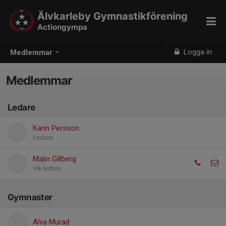
Älvkarleby Gymnastikförening
Actiongympa
Logga in
Medlemmar
Medlemmar
Ledare
Karin Persson
Ledare
Malin Gillberg
Vik ledare
Gymnaster
Alva Murad