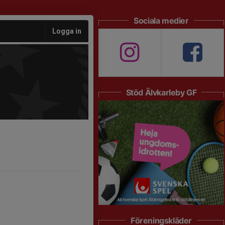
Sociala medier
Logga in
Stöd Älvkarleby GF
Föreningskläder