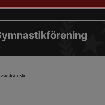
Gymnastikförening
Sörgärdets skola