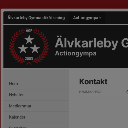
Älvkarleby Gymnastikförening
Actiongympa
Älvkarleby 
Actiongympa
Kontakt
Hem
HEMMAARENA
Nyheter
Medlemmar
Kalender