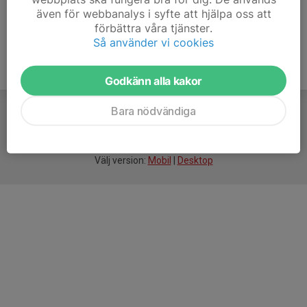
även för webbanalys i syfte att hjälpa oss att
förbättra våra tjänster.
Så använder vi cookies
Godkänn alla kakor
Bara nödvändiga
För
smarta
idrottsföreningar
Välj version:
Mobil
|
Desktop