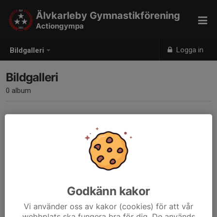
Älvkarleby Gymnastikförening
Actiongympa
Logga in
Bildgalleri
Bildgalleri
0 album
Inga album skapade
Godkänn kakor
Vi använder oss av kakor (cookies) för att vår
webbplats ska fungera bra för dig. De används