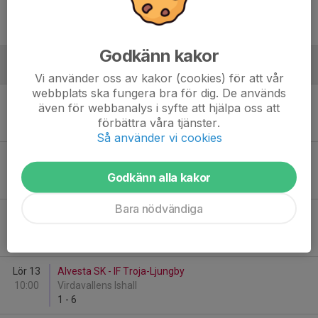
Sön 30
Alvesta SK - Växjö Lakers HC
12:30
Virdavallens Ishall
7
-
5
Godkänn kakor
December
Vi använder oss av kakor (cookies) för att vår
webbplats ska fungera bra för dig. De används
Tis 2
Alvesta SK - Diö GoIF HK
även för webbanalys i syfte att hjälpa oss att
19:00
Virdavallens Ishall
förbättra våra tjänster.
9
-
2
Så använder vi cookies
Sön 7
Boro/Vetlanda HC - Alvesta SK
10:20
Hydro Arena
Godkänn alla kakor
5
-
1
Bara nödvändiga
Ons 10
IF Troja-Ljungby - Alvesta SK
19:30
SP Arena
10
-
0
Lör 13
Alvesta SK - IF Troja-Ljungby
10:00
Virdavallens Ishall
1
-
6