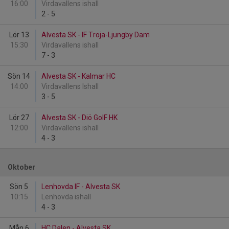
16:00
Virdavallens ishall
2
-
5
Lör 13
Alvesta SK - IF Troja-Ljungby Dam
15:30
Virdavallens ishall
7
-
3
Sön 14
Alvesta SK - Kalmar HC
14:00
Virdavallens Ishall
3
-
5
Lör 27
Alvesta SK - Diö GoIF HK
12:00
Virdavallens ishall
4
-
3
Oktober
Sön 5
Lenhovda IF - Alvesta SK
10:15
Lenhovda ishall
4
-
3
Mån 6
HC Dalen - Alvesta SK