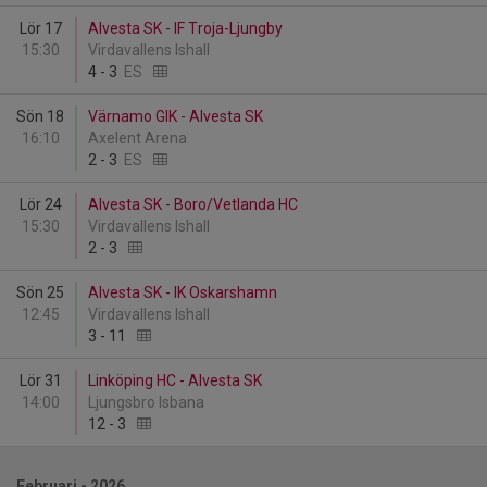
Lör 17
Alvesta SK - IF Troja-Ljungby
15:30
Virdavallens Ishall
4
-
3
ES
Sön 18
Värnamo GIK - Alvesta SK
16:10
Axelent Arena
2
-
3
ES
Lör 24
Alvesta SK - Boro/Vetlanda HC
15:30
Virdavallens Ishall
2
-
3
Sön 25
Alvesta SK - IK Oskarshamn
12:45
Virdavallens Ishall
3
-
11
Lör 31
Linköping HC - Alvesta SK
14:00
Ljungsbro Isbana
12
-
3
Februari - 2026