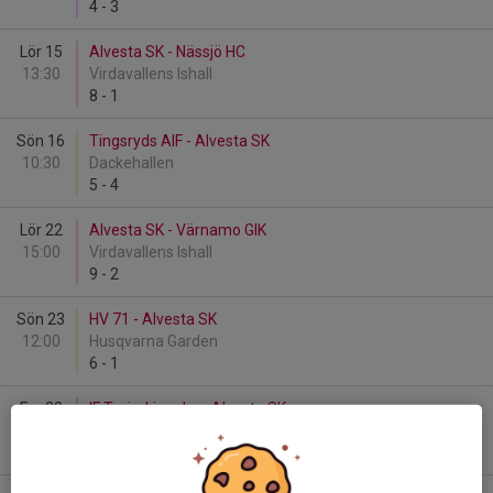
4
-
3
Lör 15
Alvesta SK - Nässjö HC
13:30
Virdavallens Ishall
8
-
1
Sön 16
Tingsryds AIF - Alvesta SK
10:30
Dackehallen
5
-
4
Lör 22
Alvesta SK - Värnamo GIK
15:00
Virdavallens Ishall
9
-
2
Sön 23
HV 71 - Alvesta SK
12:00
Husqvarna Garden
6
-
1
Fre 28
IF Troja-Ljungby - Alvesta SK
19:00
SP Arena
5
-
1