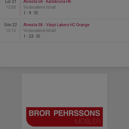
Lör 21
Alvesta SK - Karlskrona HK
12:00
Virdavallens Ishall
1
-
9
Sön 22
Alvesta SK - Växjö Lakers HC Orange
15:15
Virdavallens Ishall
1
-
23