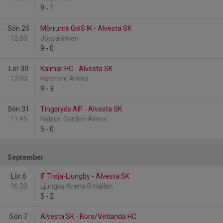
9
-
1
Sön 24
Mörrums GoIS IK - Alvesta SK
12:00
Jössarinken
9
-
0
Lör 30
Kalmar HC - Alvesta SK
12:00
Hatstore Arena
9
-
3
Sön 31
Tingsryds AIF - Alvesta SK
11:45
Nelson Garden Arena
5
-
0
September
Lör 6
IF Troja-Ljungby - Alvesta SK
16:30
Ljungby Arena B-hallen
5
-
2
Sön 7
Alvesta SK - Boro/Vetlanda HC