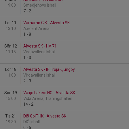
19:00
Smedjehovs ishall
7
-
2
Lör 11
Värnamo GIK - Alvesta SK
13:10
Axelent Arena
1
-
8
Sön 12
Alvesta SK - HV 71
11:15
Virdavallens Ishall
1
-
3
Lör 18
Alvesta SK - IF Troja-Ljungby
11:00
Virdavallens Ishall
2
-
3
Sön 19
Växjö Lakers HC - Alvesta SK
15:00
Vida Arena, Träningshallen
14
-
2
Tis 21
Diö GoIF HK - Alvesta SK
19:30
DIÖ Ishall
0
-
5