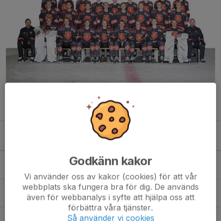
Kommande aktiviteter
Godkänn kakor
Mån 10/8
Fystester
18:15-19:15
Virdavallens ishall
Vi använder oss av kakor (cookies) för att vår
webbplats ska fungera bra för dig. De används
Ons 12/8
Fystester
även för webbanalys i syfte att hjälpa oss att
18:15-19:15
Virdavallens ishall
förbättra våra tjänster.
Mån 17/8
Fys+issträning
Så använder vi cookies