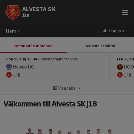
ALVESTA SK
J18
Logga in
Hem
Kommande matcher
Senaste resultat
Sön 23 aug 13:00
- Träningsmatcher 2026
Fre 28 au
Nässjö HC
HC D
J18
J18
Visa tabell
Välkommen till Alvesta SK J18