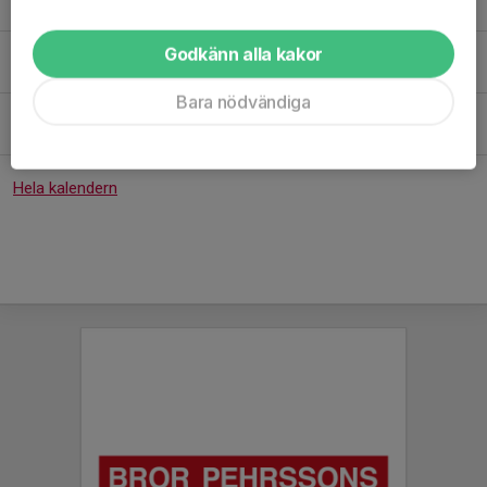
17:45-19:00
Virdavallens ishall
Tis 18/8
Is+fysträning
Godkänn alla kakor
17:45-19:00
Virdavallens ishall
Bara nödvändiga
Tor 20/8
Is+fysträning
17:45-19:00
Virdavallens ishall
Hela kalendern