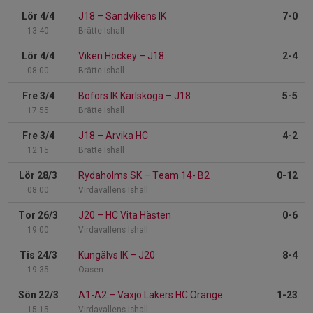
Lör 4/4
J18
–
Sandvikens IK
7-0
13:40
Brätte Ishall
Lör 4/4
Viken Hockey
–
J18
2-4
08:00
Brätte Ishall
Fre 3/4
Bofors IK Karlskoga
–
J18
5-5
17:55
Brätte Ishall
Fre 3/4
J18
–
Arvika HC
4-2
12:15
Brätte Ishall
Lör 28/3
Rydaholms SK
–
Team 14- B2
0-12
08:00
Virdavallens Ishall
Tor 26/3
J20
–
HC Vita Hästen
0-6
19:00
Virdavallens Ishall
Tis 24/3
Kungälvs IK
–
J20
8-4
19:35
Oasen
Sön 22/3
A1-A2
–
Växjö Lakers HC Orange
1-23
15:15
Virdavallens Ishall