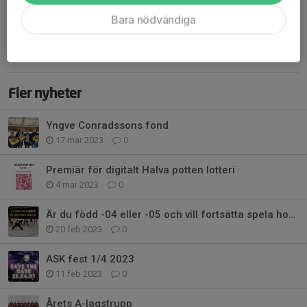
sin plats i Hockeyettan kommande säsong! Stort GRATTIS till
Bara nödvändiga
alla spelare, ledare, deras familjer, Styrelsen & funktionärer som
gjort detta möjligt! På våra...
Läs mer
Fler nyheter
Yngve Conradssons fond
17 mar 2023
0
Premiär för digitalt Halva potten lotteri
4 mar 2023
0
Är du född -04 eller -05 och vill fortsätta spela hockey nästa säsong?
20 feb 2023
0
ASK fest 1/4 2023
11 feb 2023
0
Årets A-lagstrupp