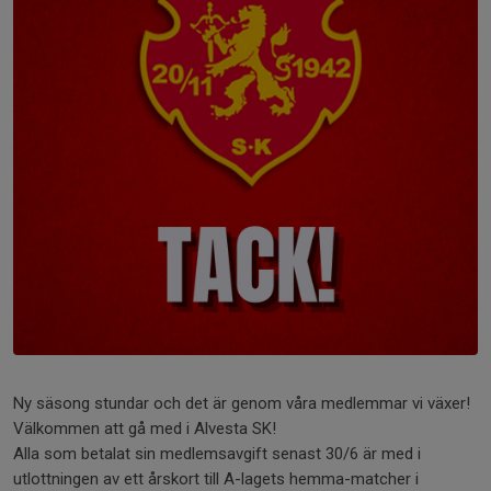
Ny säsong stundar och det är genom våra medlemmar vi växer!
Välkommen att gå med i Alvesta SK!
Alla som betalat sin medlemsavgift senast 30/6 är med i
utlottningen av ett årskort till A-lagets hemma-matcher i