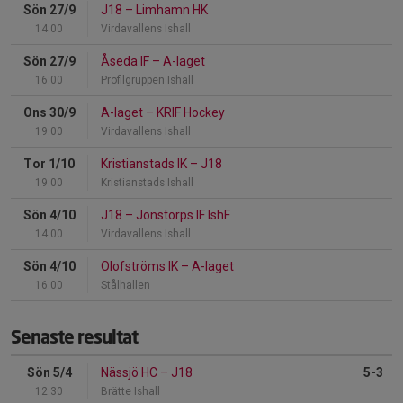
Sön 27/9
J18
–
Limhamn HK
14:00
Virdavallens Ishall
Sön 27/9
Åseda IF
–
A-laget
16:00
Profilgruppen Ishall
Ons 30/9
A-laget
–
KRIF Hockey
19:00
Virdavallens Ishall
Tor 1/10
Kristianstads IK
–
J18
19:00
Kristianstads Ishall
Sön 4/10
J18
–
Jonstorps IF IshF
14:00
Virdavallens Ishall
Sön 4/10
Olofströms IK
–
A-laget
16:00
Stålhallen
Senaste resultat
Sön 5/4
Nässjö HC
–
J18
5-3
12:30
Brätte Ishall