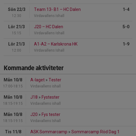
Sön 22/3
Team 13- B1
–
HC Dalen
1-4
12:30
Virdavallens Ishall
Lör 21/3
J20
–
HC Dalen
5-0
15:15
Virdavallens Ishall
Lör 21/3
A1-A2
–
Karlskrona HK
1-9
12:00
Virdavallens Ishall
Kommande aktiviteter
Mån 10/8
A-laget
»
Tester
17:00-18:15
Virdavallens ishall
Mån 10/8
J18
»
Fystester
18:15-19:15
Virdavallens ishall
Mån 10/8
J20
»
Fys tester
18:15-19:15
Virdavallens Ishall
Tis 11/8
ASK Sommarcamp
»
Sommarcamp Röd Dag 1