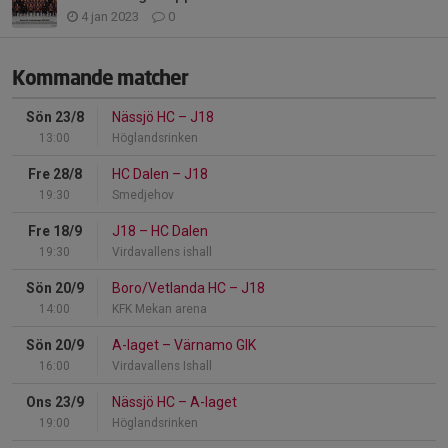
4 jan 2023
0
Kommande matcher
Sön 23/8
Nässjö HC
–
J18
13:00
Höglandsrinken
Fre 28/8
HC Dalen
–
J18
19:30
Smedjehov
Fre 18/9
J18
–
HC Dalen
19:30
Virdavallens ishall
Sön 20/9
Boro/Vetlanda HC
–
J18
14:00
KFK Mekan arena
Sön 20/9
A-laget
–
Värnamo GIK
16:00
Virdavallens Ishall
Ons 23/9
Nässjö HC
–
A-laget
19:00
Höglandsrinken