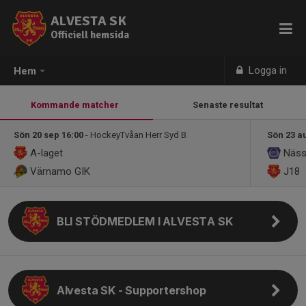
ALVESTA SK
Officiell hemsida
Logga in
Hem
Kommande matcher
Senaste resultat
Sön 20 sep 16:00
- HockeyTvåan Herr Syd B
Sön 23 a
A-laget
Näss
Värnamo GIK
J18
BLI STÖDMEDLEM I ALVESTA SK
Alvesta SK - Supportershop