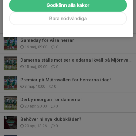
Viktiga 3 poäng står på spel för våra herrar idag
Godkänn alla kakor
30 maj, 09:00
0
Bara nödvändiga
Viktig match för damerna idag
23 maj, 09:15
0
Gameday för våra herrar
16 maj, 09:00
0
Damerna ställs mot serieledarna ikväll på Mjörnvallen
15 maj, 09:00
0
Premiär på Mjörnvallen för herrarna idag!
3 maj, 10:00
0
Derby imorgon för damerna!
23 apr, 20:00
0
Behöver ni nya klubbkläder?
20 apr, 13:26
0