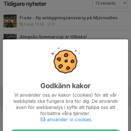
Tidigare nyheter
Frode - Ny anläggningsansvarig på Mjörnvallen
6 aug, 13:26
0
Alingsås Sommarcup är tillbaka!
3 aug, 10:04
0
Viktig match för våra herrar ikväll
18 jun, 09:00
0
Gameday!
13 jun, 09:00
0
Godkänn kakor
Snart börjar fotbolls-VM!
Vi använder oss av kakor (cookies) för att vår
webbplats ska fungera bra för dig. De används
8 jun, 12:00
0
även för webbanalys i syfte att hjälpa oss att
förbättra våra tjänster.
8-delsfinal i DM på Mjörnvallen ikväll för våra herrar
Så använder vi cookies
2 jun, 09:00
0