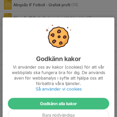
Alingsås IF Fotboll - Grafisk profil
(35)
Alingsås IF Fotboll - Logotyp / klubbmärke
(7)
Alingsås IF Fotboll - Nyhetsbrev
(3)
Alingsås IF Fotboll - Spelplan och Värdegrund
(3)
Godkänn kakor
Alingsås IF Fotboll - Träning- och övningsbank för spelare
(0)
Vi använder oss av kakor (cookies) för att vår
Alingsås IF Fotboll - Årsmöteshandlingar senaste året
(8)
webbplats ska fungera bra för dig. De används
även för webbanalys i syfte att hjälpa oss att
förbättra våra tjänster.
Alingsås IF Fotboll - Övrig Information
(4)
Så använder vi cookies
Fritidskortet
(1)
Godkänn alla kakor
Rutiner kring matcher barn och ungdom
(2)
Bara nödvändiga