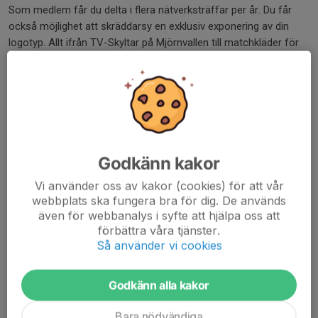
Som medlem får du delta i flera nätverksträffar per år. Du får
också möjlighet att skräddarsy en exklusiv exponering av din
logotyp. Allt ifrån TV-Skyltar på Mjörnvallen till matchkläder för
senior och ungdomslag.
Vill du bli partner till Alingsås IF Fotboll?
Kontakta Joakim Larsson på 070-671 91 61 eller
joakim.larsson@alingsasif.se eller någon annan i
marknadsgruppen.
Godkänn kakor
Vi använder oss av kakor (cookies) för att vår
webbplats ska fungera bra för dig. De används
1906 Klubben
även för webbanalys i syfte att hjälpa oss att
Inför 2025 inför vi en "Namnklubb" som vi kallar "1906 Klubben".
förbättra våra tjänster.
Här erbjuder vi privatpersoner och företag att exponeras på
Så använder vi cookies
Hemsida under 1906-klubben. Vi kommer också ha
samlingsskylt för 1906-Klubben nere på Mjörnvallen. Det finns
Godkänn alla kakor
också möjlighet till egen skylt på ”Publiksidan”. Namnklubben
säljs i samarbete med DP Sport Management.
Bara nödvändiga