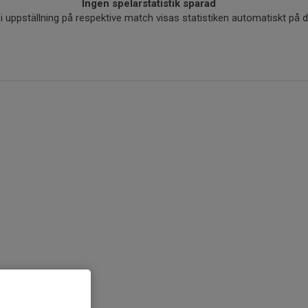
Ingen spelarstatistik sparad
r i uppställning på respektive match visas statistiken automatiskt på 