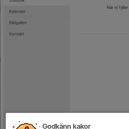
Statistik
När ni fylle
Kalender
Bildgalleri
Kontakt
Godkänn kakor