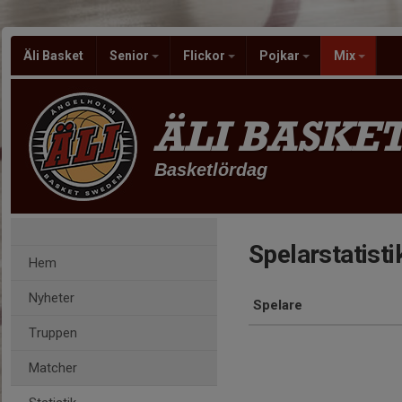
Äli Basket
Senior
Flickor
Pojkar
Mix
ÄLI BASKE
Basketlördag
Spelarstatisti
Hem
Nyheter
Spelare
Truppen
Matcher