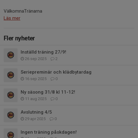
VälkomnaTränarna
Läs mer
Fler nyheter
Inställd träning 27/9!
26 sep 2025
2
Seriepreminär och klädbytardag
16 sep 2025
0
Ny säsong 31/8 kl 11-12!
11 aug 2025
0
Avslutning 4/5
29 apr 2025
0
Ingen träning påskdagen!