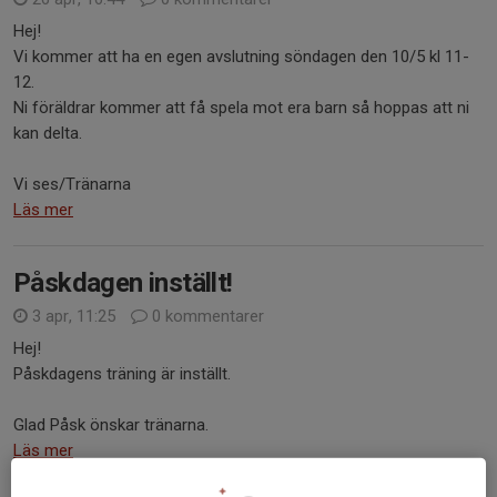
Hej!
Vi kommer att ha en egen avslutning söndagen den 10/5 kl 11-
12.
Ni föräldrar kommer att få spela mot era barn så hoppas att ni
kan delta.
Vi ses/Tränarna
Läs mer
Påskdagen inställt!
3 apr, 11:25
0 kommentarer
Hej!
Påskdagens träning är inställt.
Glad Påsk önskar tränarna.
Läs mer