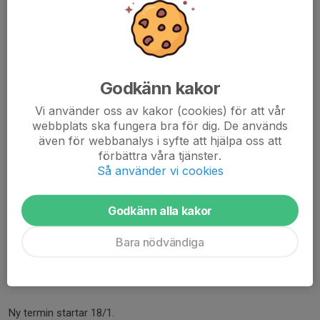
Vi startar 18/1!
16 jan, 12:19
0 kommentarer
Hej!
Vi välkomnar gamla och nya medlemmar tillbasketskola för
Godkänn kakor
flickor/pojkar som går i årskurs 2 och 3.
Ingen föranmälan krävs.
Vi använder oss av kakor (cookies) för att vår
webbplats ska fungera bra för dig. De används
Söndagar kl 11-12 i Rönnehallen.
även för webbanalys i syfte att hjälpa oss att
förbättra våra tjänster.
Välkomna Linda
Så använder vi cookies
Läs mer
Godkänn alla kakor
Julavslutning 14/12!
Bara nödvändiga
5 dec 2025
0 kommentarer
Hej!
Vi har egen avslutning 14/12 kl 11-12.
Ny termin startar 18/1.