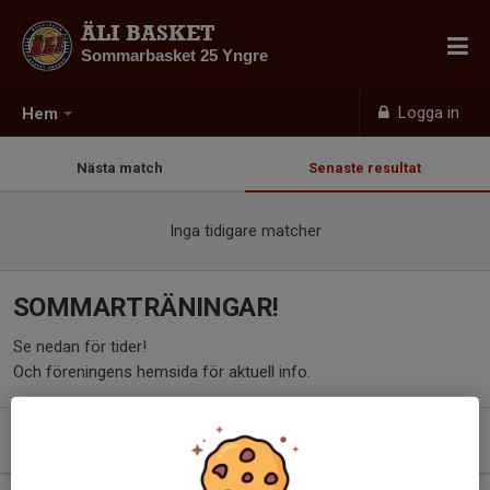
ÄLI BASKET
Sommarbasket 25 Yngre
Logga in
Hem
Nästa match
Senaste resultat
Inga tidigare matcher
SOMMARTRÄNINGAR!
Se nedan för tider!
Och föreningens hemsida för aktuell info.
Kommande aktiviteter