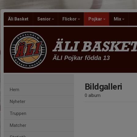
Äli Basket
Senior
Flickor
Pojkar
Mix
ÄLI BASKE
ÄLI Pojkar födda 13
Bildgalleri
Hem
0 album
Nyheter
Truppen
Matcher