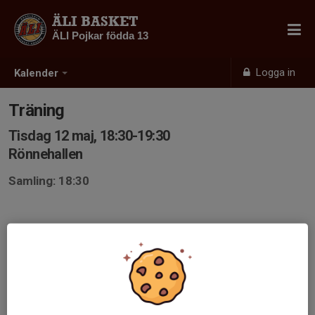
ÄLI BASKET
ÄLI Pojkar födda 13
Logga in
Kalender
Träning
Tisdag 12 maj, 18:30-19:30
Rönnehallen
Samling: 18:30