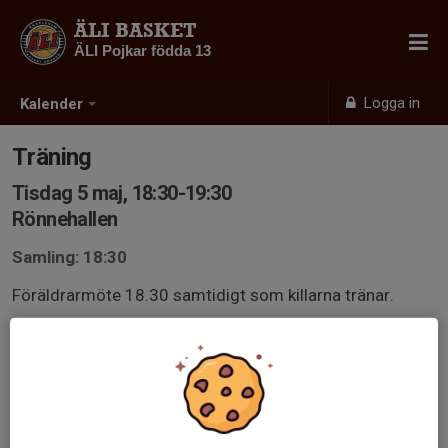
ÄLI BASKET
ÄLI Pojkar födda 13
Logga in
Kalender
Träning
Tisdag 5 maj, 18:30-19:30
Rönnehallen
Samling: 18:30
Föräldrarmöte 18.30 samtidigt som killarna tränar.