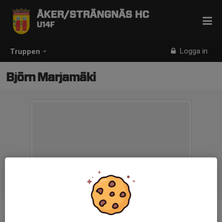
ÅKER/STRÄNGNÄS HC
U14F
Logga in
Truppen
Björn Marjamäki
Ålder
48 år