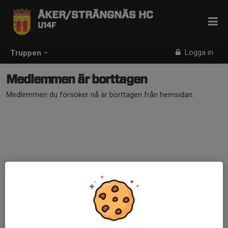
ÅKER/STRÄNGNÄS HC
U14F
Logga in
Truppen
Medlemmen är borttagen
Medlemmen du försöker nå är borttagen från hemsidan.