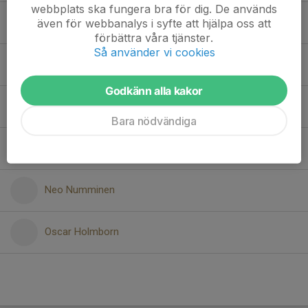
webbplats ska fungera bra för dig. De används
Hannes Hägglöf
även för webbanalys i syfte att hjälpa oss att
förbättra våra tjänster.
Så använder vi cookies
Lucas Tesfaldet
Godkänn alla kakor
Milton Kallving
Bara nödvändiga
Navina Halwathura
Neo Numminen
Oscar Holmborn