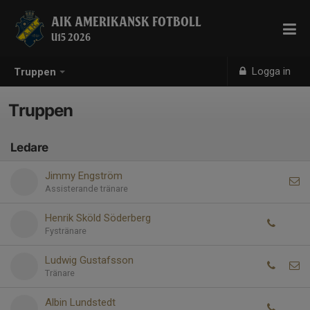
AIK AMERIKANSK FOTBOLL
U15 2026
Logga in
Truppen
Truppen
Ledare
Jimmy Engström
Assisterande tränare
Henrik Sköld Söderberg
Fystränare
Ludwig Gustafsson
Tränare
Albin Lundstedt