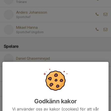
Tränare
Anders Johansson
Sportchef
Mikael Hanna
Sportchef Ungdom
Spelare
Daniel Ghaseminejad
Danstun Mutai
Emir Yekta
Godkänn kakor
Gustavo Felipe Martins Rodrigues Dias
Vi använder oss av kakor (cookies) för att vår