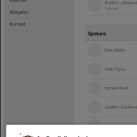
Kalender
Anders Johans
Tränare
Bildgalleri
Kontakt
Spelare
Elvin Melin
Isak Fejzic
Ismael Nure
Joakim Zackris
Maximilian Widel