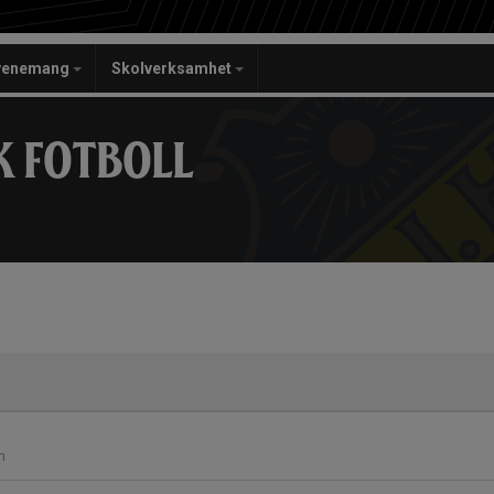
venemang
Skolverksamhet
K FOTBOLL
m