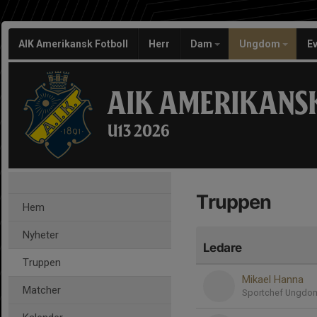
AIK Amerikansk Fotboll
Herr
Dam
Ungdom
E
AIK AMERIKANS
U13 2026
Truppen
Hem
Nyheter
Ledare
Truppen
Mikael Hanna
Matcher
Sportchef Ungdo