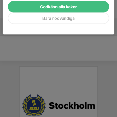
Godkänn alla kakor
Tidigare nyheter
Bara nödvändiga
Nu börjar utomhusträningarna för U11 2026!
18 mar, 15:53
0